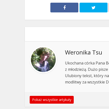
Weronika Tsu
Ukochana córka Pana Bo
z młodzieżą. Dużo pisze 
Ulubiony tekst, który nap
modlitwy za wszystkie Dz
Pokaż wszystkie artykuły