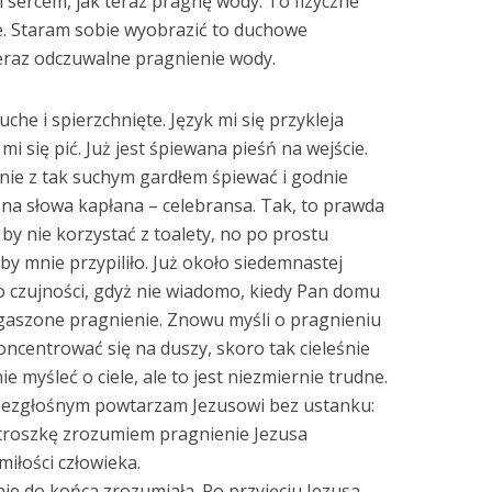
 sercem, jak teraz pragnę wody. To fizyczne
. Staram sobie wyobrazić to duchowe
 teraz odczuwalne pragnienie wody.
che i spierzchnięte. Język mi się przykleja
mi się pić. Już jest śpiewana pieśń na wejście.
nie z tak suchym gardłem śpiewać i godnie
na słowa kapłana – celebransa. Tak, to prawda
 by nie korzystać z toalety, no po prostu
by mnie przypiliło. Już około siedemnastej
 o czujności, gdyż nie wiadomo, kiedy Pan domu
ieugaszone pragnienie. Znowu myśli o pragnieniu
ncentrować się na duszy, skoro tak cieleśnie
e myśleć o ciele, ale to jest niezmiernie trudne.
bezgłośnym powtarzam Jezusowi bez ustanku:
 troszkę zrozumiem pragnienie Jezusa
miłości człowieka.
 nie do końca zrozumiała. Po przyjęciu Jezusa