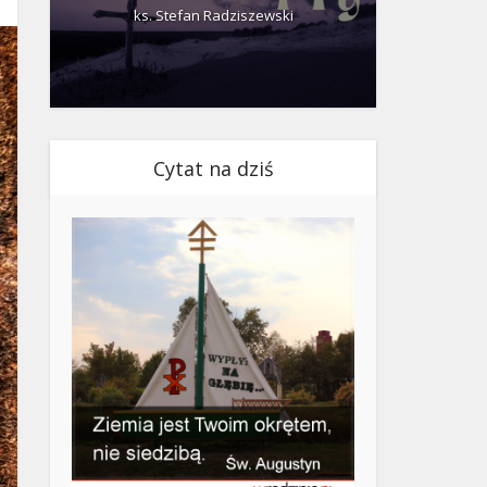
ks. Stefan Radziszewski
ks.
Cytat na dziś