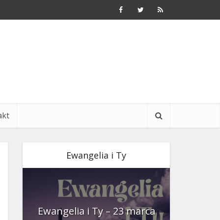
akt
Ewangelia i Ty
nia
Ewangelia i Ty – 23 marca
Ewangeli