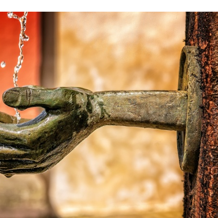
Stefan Radziszewski
ks. Stefan Radziszewski