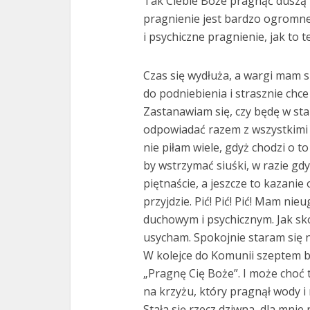
Tak Ciebie Boże pragnąć duszą i
pragnienie jest bardzo ogromne
i psychiczne pragnienie, jak to
Czas się wydłuża, a wargi mam su
do podniebienia i strasznie chce 
Zastanawiam się, czy będę w sta
odpowiadać razem z wszystkimi 
nie piłam wiele, gdyż chodzi o to
by wstrzymać siuśki, w razie gdy
piętnaście, a jeszcze to kazanie
przyjdzie. Pić! Pić! Pić! Mam n
duchowym i psychicznym. Jak sko
usycham. Spokojnie staram się ni
W kolejce do Komunii szeptem 
„Pragnę Cię Boże”. I może choć
na krzyżu, który pragnął wody i 
Stała się rzecz dziwna, dla mnie