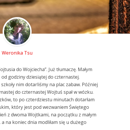
Weronika Tsu
Wojtusia do Wojciecha”. Już tłumaczę. Małym
od godziny dziesiątej do czternastej.
szkoły nim dotarliśmy na plac zabaw. Później
ynastej do czternastej Wojtuś spał w wózku.
zków, to po czterdziestu minutach dotarłam
skim, który jest pod wezwaniem Świętego
zień z dwoma Wojtkami, na początku z małym
 a na koniec dnia modliłam się u dużego