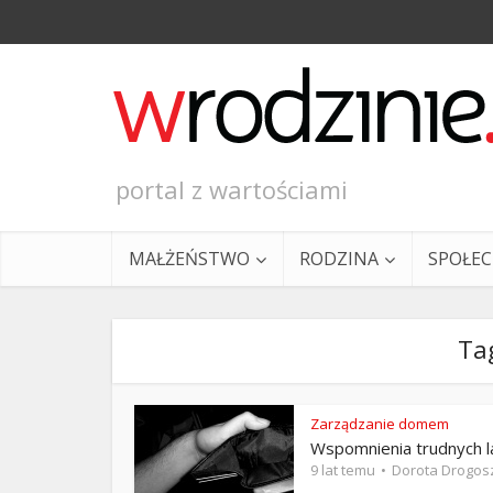
portal z wartościami
MAŁŻEŃSTWO
RODZINA
SPOŁE
Tag
Zarządzanie domem
Wspomnienia trudnych l
Ewangeli
9 lat temu
Dorota Drogos