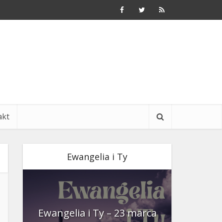
akt
Ewangelia i Ty
nia
Ewangelia i Ty – 23 marca
Ewangeli