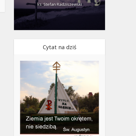
ks. Stefan Radziszewski
ks.
Cytat na dziś