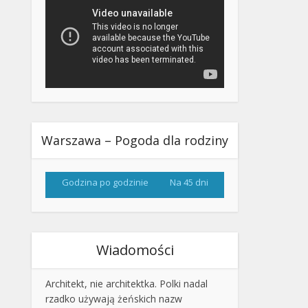
Warszawa – Pogoda dla rodziny
Godzina po godzinie
Na 45 dni
Wiadomości
Architekt, nie architektka. Polki nadal
rzadko używają żeńskich nazw