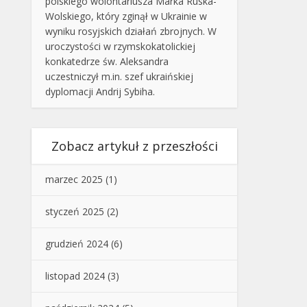
polskiego wolontariusza Marka Ruska-
Wolskiego, który zginął w Ukrainie w
wyniku rosyjskich działań zbrojnych. W
uroczystości w rzymskokatolickiej
konkatedrze św. Aleksandra
uczestniczył m.in. szef ukraińskiej
dyplomacji Andrij Sybiha.
Zobacz artykuł z przeszłości
marzec 2025
(1)
styczeń 2025
(2)
grudzień 2024
(6)
listopad 2024
(3)