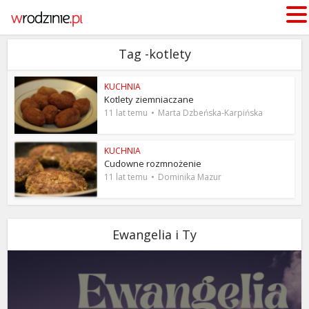
Tag -kotlety
KUCHNIA
Kotlety ziemniaczane
11 lat temu
Marta Dzbeńska-Karpińska
KUCHNIA
Cudowne rozmnożenie
11 lat temu
Dominika Mazur
Ewangelia i Ty