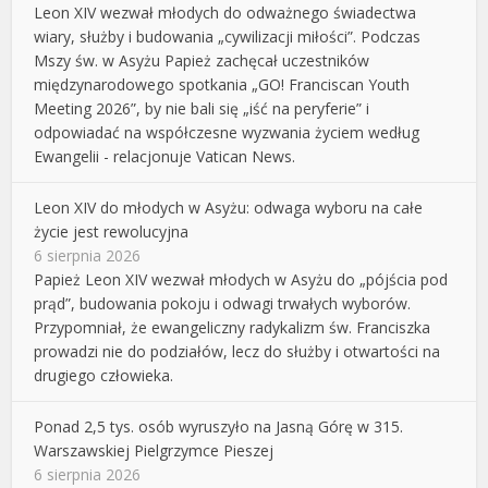
Leon XIV wezwał młodych do odważnego świadectwa
wiary, służby i budowania „cywilizacji miłości”. Podczas
Mszy św. w Asyżu Papież zachęcał uczestników
międzynarodowego spotkania „GO! Franciscan Youth
Meeting 2026”, by nie bali się „iść na peryferie” i
odpowiadać na współczesne wyzwania życiem według
Ewangelii - relacjonuje Vatican News.
Leon XIV do młodych w Asyżu: odwaga wyboru na całe
życie jest rewolucyjna
6 sierpnia 2026
Papież Leon XIV wezwał młodych w Asyżu do „pójścia pod
prąd”, budowania pokoju i odwagi trwałych wyborów.
Przypomniał, że ewangeliczny radykalizm św. Franciszka
prowadzi nie do podziałów, lecz do służby i otwartości na
drugiego człowieka.
Ponad 2,5 tys. osób wyruszyło na Jasną Górę w 315.
Warszawskiej Pielgrzymce Pieszej
6 sierpnia 2026