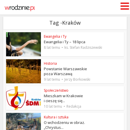
Tag -Kraków
Ewangelia i Ty
Ewangelia i Ty – 18 lipca
8 lat temu
ks. Stefan Radziszewski
Historia
Powstanie Warszawskie
poza Warszawą
9 lat temu
Jerzy Borkowski
Społeczeństwo
Mieszkam w Krakowie
i cieszę się...
10 lat temu
Redakcja
Kultura i sztuka
O wchodzeniu w obraz.
„Chrystus...