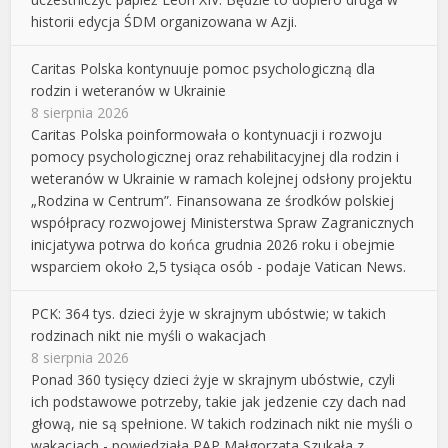
historii edycja ŚDM organizowana w Azji.
Caritas Polska kontynuuje pomoc psychologiczną dla
rodzin i weteranów w Ukrainie
8 sierpnia 2026
Caritas Polska poinformowała o kontynuacji i rozwoju
pomocy psychologicznej oraz rehabilitacyjnej dla rodzin i
weteranów w Ukrainie w ramach kolejnej odsłony projektu
„Rodzina w Centrum”. Finansowana ze środków polskiej
współpracy rozwojowej Ministerstwa Spraw Zagranicznych
inicjatywa potrwa do końca grudnia 2026 roku i obejmie
wsparciem około 2,5 tysiąca osób - podaje Vatican News.
PCK: 364 tys. dzieci żyje w skrajnym ubóstwie; w takich
rodzinach nikt nie myśli o wakacjach
8 sierpnia 2026
Ponad 360 tysięcy dzieci żyje w skrajnym ubóstwie, czyli
ich podstawowe potrzeby, takie jak jedzenie czy dach nad
głową, nie są spełnione. W takich rodzinach nikt nie myśli o
wakacjach - powiedziała PAP Małgorzata Szukała z