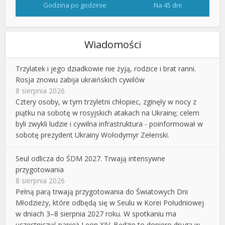
Godzina po godzinie
Na 45 dni
Wiadomości
Trzylatek i jego dziadkowie nie żyją, rodzice i brat ranni.
Rosja znowu zabija ukraińskich cywilów
8 sierpnia 2026
Cztery osoby, w tym trzyletni chłopiec, zginęły w nocy z
piątku na sobotę w rosyjskich atakach na Ukrainę; celem
byli zwykli ludzie i cywilna infrastruktura - poinformował w
sobotę prezydent Ukrainy Wołodymyr Zełenski.
Seul odlicza do ŚDM 2027. Trwają intensywne
przygotowania
8 sierpnia 2026
Pełną parą trwają przygotowania do Światowych Dni
Młodzieży, które odbędą się w Seulu w Korei Południowej
w dniach 3–8 sierpnia 2027 roku. W spotkaniu ma
uczestniczyć papież Leon XIV. Będzie to dopiero druga w