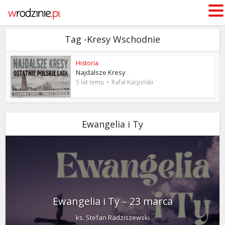
Tag -Kresy Wschodnie
Historia
Najdalsze Kresy
5 lat temu
Rafał Karpiński
Ewangelia i Ty
Ewangelia i Ty – 23 marca
ks. Stefan Radziszewski