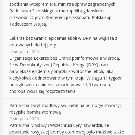
spotkania wicepremiera, ministra spraw zagranicznych
Radosława Sikorskiego z metropolitą gdańskim i
przewodniczącym Konferencji Episkopatu Polski abp.
Tadeuszem Wojdą.
Lekarze bez Granic: epidemia eboli w DRK największa z
notowanych do tej pory
5 sierpnia 2026
Organizacja Lekarze bez Granic poinformowała w środę,
że w Demokratycznej Republice Konga (DRK) trwa
największa epidemia gorączki krwotocznej eboli, jaką
kiedykolwiek odnotowano w tym kraju. W ciągu 11 tygodni
od ogłoszenia epidemii zmarło prawie 1,5 tys. osób;
choroba wciąż się rozprzestrzenia.
Patriarcha Cyryl: modlitwy św. Serafina pomogły stworzyć
rosyjską bombę atomową
5 sierpnia 2026
Patriarcha Moskwy i Wszechrusi Cyryl stwierdził, że
powstanie rosyjskiej bomby atomowej było możliwe także