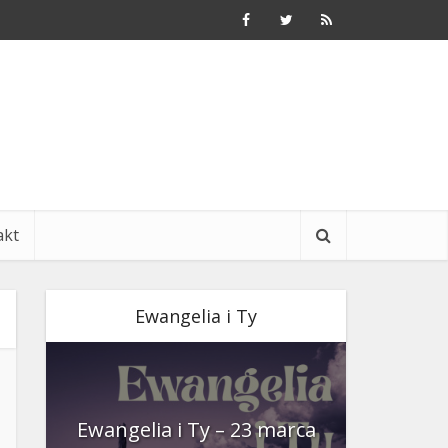
akt
Ewangelia i Ty
nia
Ewangelia i Ty – 23 marca
Ewangeli