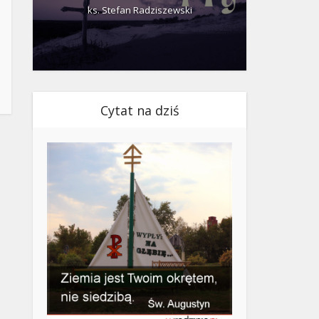
ks. Stefan Radziszewski
ks.
Cytat na dziś