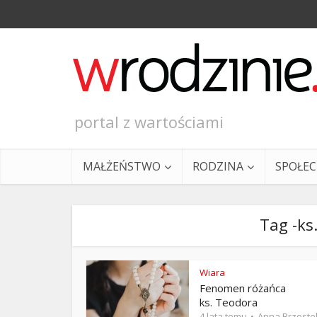
portal z wartościami
MAŁŻEŃSTWO
RODZINA
SPOŁE
Tag -ks
Wiara
Fenomen różańca
Ewangeli
ks. Teodora
4 lata temu
Anna Brzoste