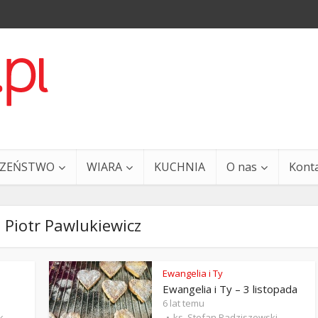
CZEŃSTWO
WIARA
KUCHNIA
O nas
Kont
. Piotr Pawlukiewicz
Ewangelia i Ty
Ewangelia i Ty – 3 listopada
a i Ty – 29 grudnia
Ewangelia i Ty – 27 grud
6 lat temu
k
ks. Stefan Radziszewski