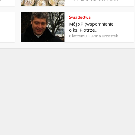
Stefan Radziszewski
ks. Stefan Radziszewski
Świadectwa
Mój xP (wspomnienie
o ks. Piotrze...
6 lat temu
Anna Brzostek