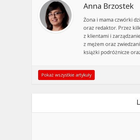
Anna Brzostek
Żona i mama czwórki dz
oraz redaktor. Przez ki
z klientami i zarządzan
z mężem oraz zwiedzanie 
książki podróżnicze ora
Pokaż wszystkie artykuły
L