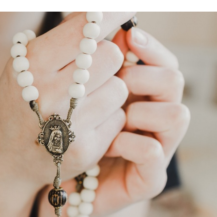
Stefan Radziszewski
ks. Stefan Radziszewski