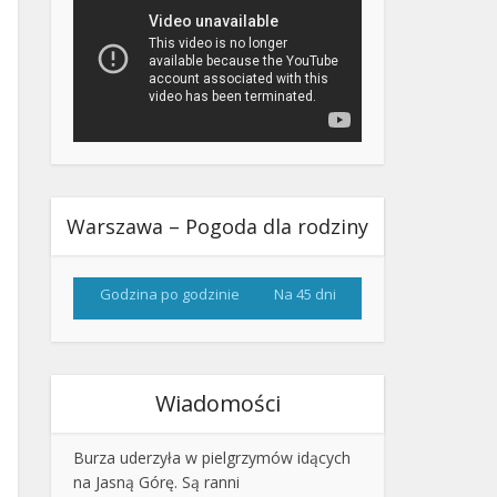
Warszawa – Pogoda dla rodziny
Godzina po godzinie
Na 45 dni
Wiadomości
Burza uderzyła w pielgrzymów idących
na Jasną Górę. Są ranni