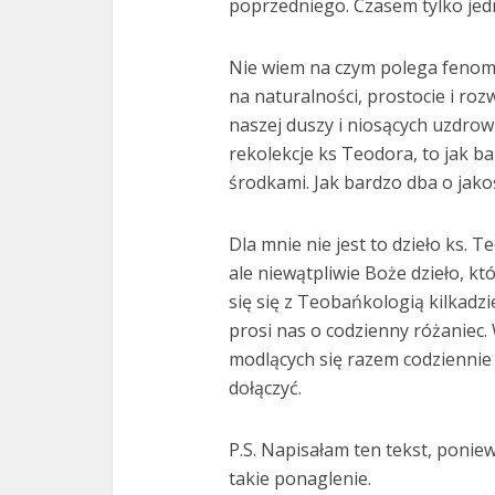
poprzedniego. Czasem tylko jedn
Nie wiem na czym polega fenome
na naturalności, prostocie i roz
naszej duszy i niosących uzdrowi
rekolekcje ks Teodora, to jak b
środkami. Jak bardzo dba o jako
Dla mnie nie jest to dzieło ks. 
ale niewątpliwie Boże dzieło, kt
się się z Teobańkologią kilkadzi
prosi nas o codzienny różaniec.
modlących się razem codziennie j
dołączyć.
P.S. Napisałam ten tekst, ponie
takie ponaglenie.