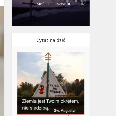
ks. Stefan Radziszewski
ks.
Cytat na dziś