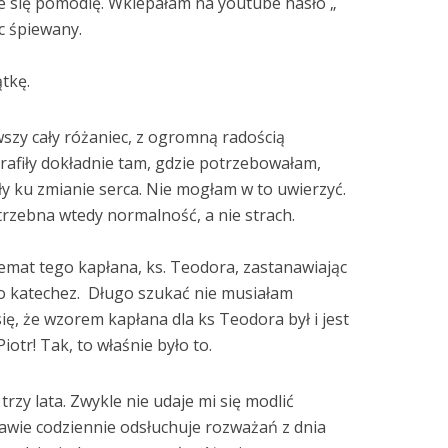
 się pomodlę. Wklepałam na youtube hasło „
ec śpiewany.
ątkę.
zy cały różaniec, z ogromną radością
rafiły dokładnie tam, gdzie potrzebowałam,
ły ku zmianie serca. Nie mogłam w to uwierzyć.
otrzebna wtedy normalność, a nie strach.
emat tego kapłana, ks. Teodora, zastanawiając
go katechez. Długo szukać nie musiałam
ię, że wzorem kapłana dla ks Teodora był i jest
Piotr! Tak, to właśnie było to.
rzy lata. Zwykle nie udaje mi się modlić
awie codziennie odsłuchuje rozważań z dnia