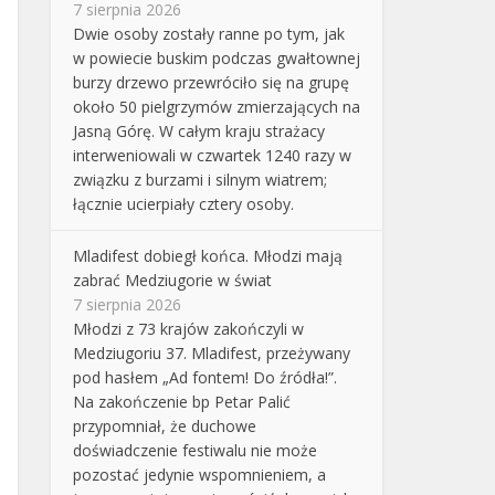
7 sierpnia 2026
Dwie osoby zostały ranne po tym, jak
w powiecie buskim podczas gwałtownej
burzy drzewo przewróciło się na grupę
około 50 pielgrzymów zmierzających na
Jasną Górę. W całym kraju strażacy
interweniowali w czwartek 1240 razy w
związku z burzami i silnym wiatrem;
łącznie ucierpiały cztery osoby.
Mladifest dobiegł końca. Młodzi mają
zabrać Medziugorie w świat
7 sierpnia 2026
Młodzi z 73 krajów zakończyli w
Medziugoriu 37. Mladifest, przeżywany
pod hasłem „Ad fontem! Do źródła!”.
Na zakończenie bp Petar Palić
przypomniał, że duchowe
doświadczenie festiwalu nie może
pozostać jedynie wspomnieniem, a