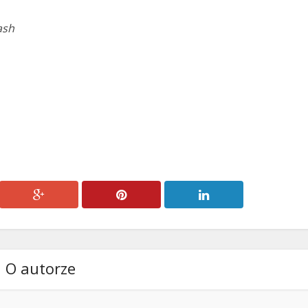
ash
O autorze