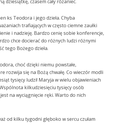
ą dziesiątkę, czasem cały różaniec.
n ks Teodora i jego dzieła. Chyba
ważaniach trafiających w często ciemne zaułki
enie i nadzieję. Bardzo cenię sobie konferencje,
ardzo chce docierać do różnych ludzi różnymi
ść tego Bożego dzieła.
Teodora, choć dzięki niemu powstałe,
óre rozwija się na Bożą chwałę. Co wieczór modli
esiąt tysięcy ludzi! Maryja w wielu objawieniach
 Wspólnota kilkudziesięciu tysięcy osób
est na wyciągnięcie ręki. Warto do nich
waż od kilku tygodni głęboko w sercu czułam