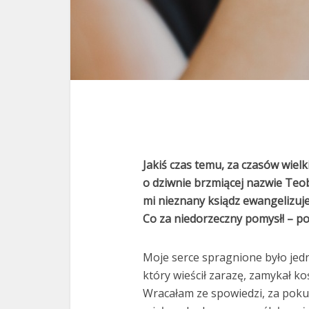
Jakiś czas temu, za czasów wiel
o dziwnie brzmiącej nazwie Teob
mi nieznany ksiądz ewangelizuj
Co za niedorzeczny pomysł! – p
Moje serce spragnione było jed
który wieścił zarazę, zamykał ko
Wracałam ze spowiedzi, za poku