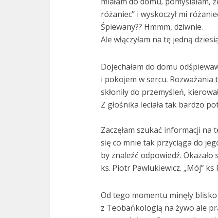
miałam do domu, pomyślałam, że
różaniec” i wyskoczył mi różani
Śpiewany?? Hmmm, dziwnie.
Ale włączyłam na tę jedną dziesi
Dojechałam do domu odśpiewaws
i pokojem w sercu. Rozważania t
skłoniły do przemyśleń, kierowa
Z głośnika leciała tak bardzo p
Zaczęłam szukać informacji na t
się co mnie tak przyciąga do je
by znaleźć odpowiedź. Okazało s
ks. Piotr Pawlukiewicz. „Mój” ks 
Od tego momentu minęły blisko t
z Teobańkologią na żywo ale pr