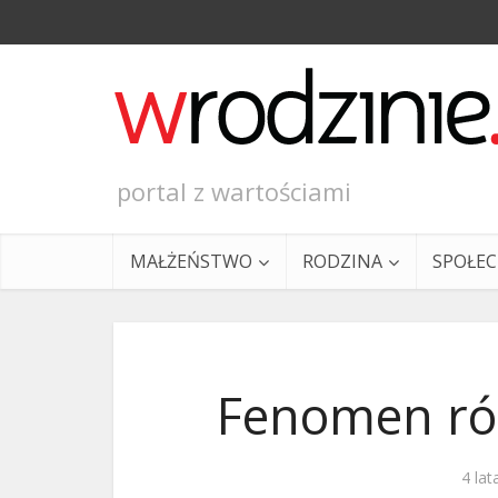
portal z wartościami
MAŁŻEŃSTWO
RODZINA
SPOŁE
Fenomen ró
Ewangeli
4 la