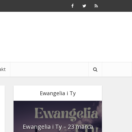
akt
Ewangelia i Ty
nia
Ewangelia i Ty – 23 marca
Ewangeli