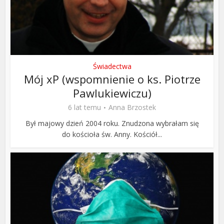
Świadectwa
Mój xP (wspomnienie o ks. Piotrze
Pawlukiewiczu)
6 lat temu
Anna Brzostek
Był majowy dzień 2004 roku. Znudzona wybrałam się
do kościoła św. Anny. Kościół...