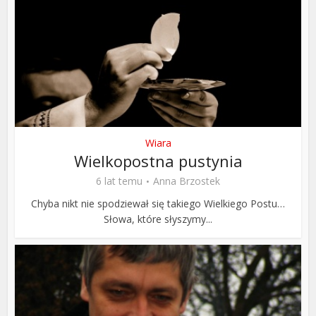
Wiara
Wielkopostna pustynia
6 lat temu
Anna Brzostek
Chyba nikt nie spodziewał się takiego Wielkiego Postu…
Słowa, które słyszymy...