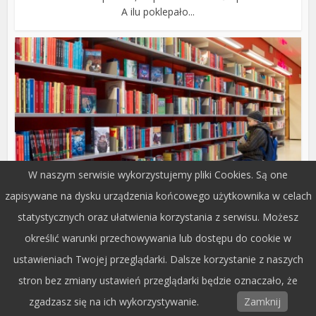
A ilu poklepało...
W naszym serwisie wykorzystujemy pliki Cookies. Są one
zapisywane na dysku urządzenia końcowego użytkownika w celach
Rodzina
Jak dzikusy…
statystycznych oraz ułatwienia korzystania z serwisu. Możesz
określić warunki przechowywania lub dostępu do cookie w
9 lat temu
Anna Brzostek
ustawieniach Twojej przeglądarki. Dalsze korzystanie z naszych
Nieustająco co kilka dni lub tygodni otrzymuję telefony
od telewizji kablowej...
stron bez zmiany ustawień przeglądarki będzie oznaczało, że
zgadzasz się na ich wykorzystywanie.
Zamknij