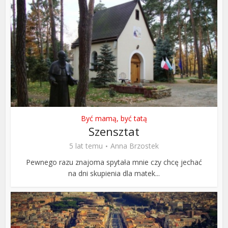
Być mamą, być tatą
Szensztat
5 lat temu
Anna Brzostek
Pewnego razu znajoma spytała mnie czy chcę jechać
na dni skupienia dla matek...