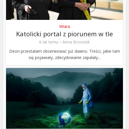
Wiara
Katolicki portal z piorunem w tle
6 lat temu
Anna Brzostek
Deon przestałam obserwować już dawno. Treści, jakie tam
się pojawiały, zdecydowanie zapalały...