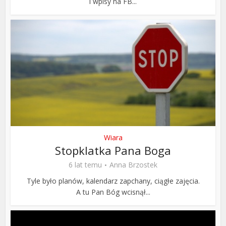
i wpisy na FB...
Wiara
Stopklatka Pana Boga
6 lat temu
Anna Brzostek
Tyle było planów, kalendarz zapchany, ciągłe zajęcia.
A tu Pan Bóg wcisnął...