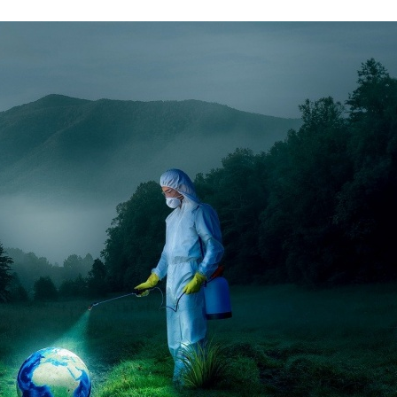
Stefan Radziszewski
ks. Stefan Radziszewski