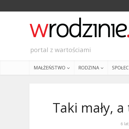
portal z wartościami
MAŁŻEŃSTWO
RODZINA
SPOŁE
Taki mały, a
Ewangeli
6 la