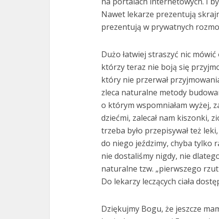
na portalach internetowych. I b
Nawet lekarze prezentują skrajn
prezentują w prywatnych rozmowa
Dużo łatwiej straszyć nic mówić
którzy teraz nie boją się przyj
który nie przerwał przyjmowania 
zleca naturalne metody budowani
o którym wspomniałam wyżej, za
dziećmi, zalecał nam kiszonki, zi
trzeba było przepisywał też leki,
do niego jeździmy, chyba tylko 
nie dostaliśmy nigdy, nie dlatego
naturalne tzw. „pierwszego rzut
Do lekarzy leczących ciała dostę
Dziękujmy Bogu, że jeszcze ma