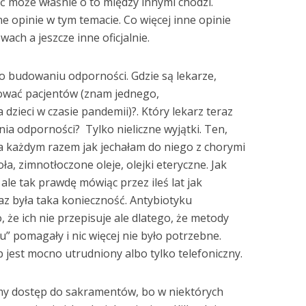
yć może właśnie o to między innymi chodzi.
e opinie w tym temacie. Co więcej inne opinie
ch a jeszcze inne oficjalnie.
 o budowaniu odporności. Gdzie są lekarze,
mować pacjentów (znam jednego,
dzieci w czasie pandemii)?. Który lekarz teraz
a odporności? Tylko nieliczne wyjątki. Ten,
 każdym razem jak jechałam do niego z chorymi
oła, zimnotłoczone oleje, olejki eteryczne. Jak
 ale tak prawdę mówiąc przez ileś lat jak
raz była taka konieczność. Antybiotyku
, że ich nie przepisuje ale dlatego, że metody
u” pomagały i nic więcej nie było potrzebne.
p jest mocno utrudniony albo tylko telefoniczny.
my dostęp do sakramentów, bo w niektórych