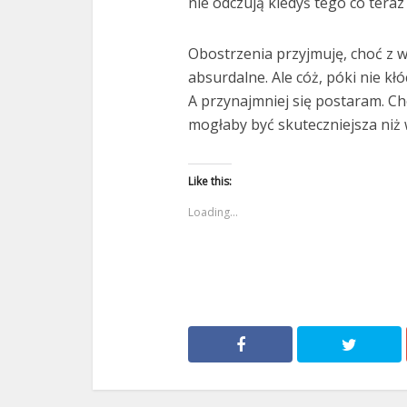
nie odczują kiedyś tego co teraz 
Obostrzenia przyjmuję, choć z w
absurdalne. Ale cóż, póki nie kłó
A przynajmniej się postaram. 
mogłaby być skuteczniejsza niż
Like this:
Loading...