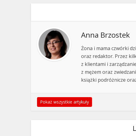
Anna Brzostek
Żona i mama czwórki dz
oraz redaktor. Przez ki
z klientami i zarządzan
z mężem oraz zwiedzanie 
książki podróżnicze ora
Pokaż wszystkie artykuły
L