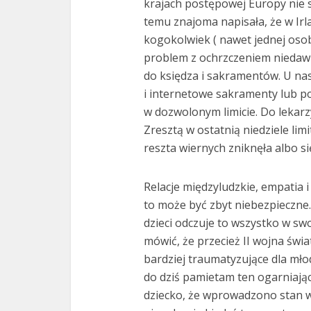
krajach postępowej Europy nie sp
temu znajoma napisała, że w Irl
kogokolwiek ( nawet jednej oso
problem z ochrzczeniem niedawn
do księdza i sakramentów. U nas
i internetowe sakramenty lub po
w dozwolonym limicie. Do lekarz
Zresztą w ostatnią niedziele lim
reszta wiernych zniknęła albo si
Relacje międzyludzkie, empatia i
to może być zbyt niebezpieczne
dzieci odczuje to wszystko w sw
mówić, że przecież II wojna świ
bardziej traumatyzujące dla młod
do dziś pamietam ten ogarniając
dziecko, że wprowadzono stan woj