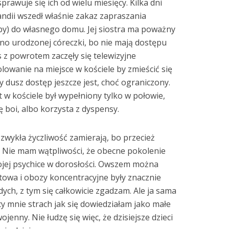
rawuje się ich od wielu miesięcy. Kilka dni
andii wszedł właśnie zakaz zapraszania
by) do własnego domu. Jej siostra ma poważny
o urodzonej córeczki, bo nie mają dostępu
 z powrotem zaczęły się telewizyjne
lowanie na miejsce w kościele by zmieścić się
y dusz dostęp jeszcze jest, choć ograniczony.
it w kościele był wypełniony tylko w połowie,
ę boi, albo korzysta z dyspensy.
 zwykła życzliwość zamierają, bo przecież
. Nie mam wątpliwości, że obecne pokolenie
ojej psychice w dorosłości. Owszem można
atowa i obozy koncentracyjne były znacznie
ych, z tym się całkowicie zgadzam. Ale ja sama
y mnie strach jak się dowiedziałam jako małe
enny. Nie łudzę się więc, że dzisiejsze dzieci