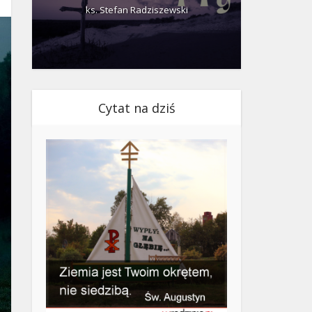
ks. Stefan Radziszewski
ks.
Cytat na dziś