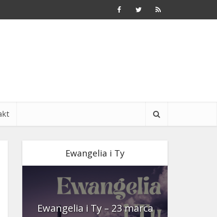
akt
Ewangelia i Ty
nia
Ewangelia i Ty – 23 marca
Ewangeli