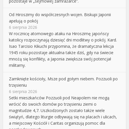
pozostaje w „sejmowej zamrażarce”.
Od Hiroszimy do współczesnych wojen. Biskupi Japonii
apelują o pokój
6 sierpnia 2026
W rocznicę atomowego ataku na Hiroszimę japońscy
katolicy rozpoczynają dziesięć dni modlitwy o pokój. Kard.
Isao Tarcisio Kikuchi przypomina, że dramatyczna lekcja
1945 roku pozostaje aktualna także dziś, gdy na świecie
mnożą się konflikty, a Japonia zwiększa swój potencjał
militarny.
Zamknięte kościoły, Msze pod gołym niebem. Pozzuoli po
trzęsieniu
6 sierpnia 2026
Setki mieszkańców Pozzuoli pod Neapolem nie mogą
wrócić do swoich domów po trzęsieniu ziemi o
magnitudzie 4,7. Uszkodzonych zostało także wiele
świątyń, dlatego liturgie odbywają się na placach i ulicach,
a miejscowy Kościół i Caritas organizują pomoc dla