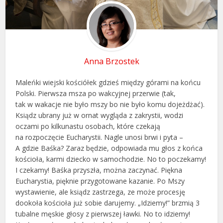
Anna Brzostek
Maleńki wiejski kościółek gdzieś między górami na końcu
Polski. Pierwsza msza po wakcyjnej przerwie (tak,
tak w wakacje nie było mszy bo nie było komu dojeżdżać).
Ksiądz ubrany już w ornat wygląda z zakrystii, wodzi
oczami po kilkunastu osobach, które czekają
na rozpoczęcie Eucharystii. Nagle unosi brwi i pyta –
A gdzie Baśka? Zaraz będzie, odpowiada mu głos z końca
kościoła, karmi dziecko w samochodzie. No to poczekamy!
I czekamy! Baśka przyszła, można zaczynać. Piękna
Eucharystia, pięknie przygotowane kazanie. Po Mszy
wystawienie, ale ksiądz zastrzega, ze może procesję
dookoła kościoła już sobie darujemy. „Idziemy!” brzmią 3
tubalne męskie głosy z pierwszej ławki. No to idziemy!