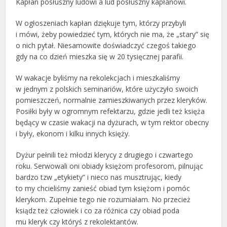
Kapłan posłuszny ludowi a lud posłuszny kapłanowi.
W ogłoszeniach kapłan dziękuje tym, którzy przybyli
i mówi, żeby powiedzieć tym, których nie ma, że „stary” się
o nich pytał. Niesamowite doświadczyć czegoś takiego
gdy na co dzień mieszka się w 20 tysięcznej parafii.
W wakacje byliśmy na rekolekcjach i mieszkaliśmy
w jednym z polskich seminariów, które użyczyło swoich
pomieszczeń, normalnie zamieszkiwanych przez kleryków.
Posiłki były w ogromnym refektarzu, gdzie jedli też księża
będący w czasie wakacji na dyżurach, w tym rektor obecny
i były, ekonom i kilku innych księży.
Dyżur pełnili też młodzi klerycy z drugiego i czwartego
roku. Serwowali oni obiady księżom profesorom, pilnując
bardzo tzw „etykiety” i nieco nas musztrując, kiedy
to my chcieliśmy zanieść obiad tym księżom i pomóc
klerykom. Zupełnie tego nie rozumiałam. No przecież
ksiądz też człowiek i co za różnica czy obiad poda
mu kleryk czy któryś z rekolektantów.