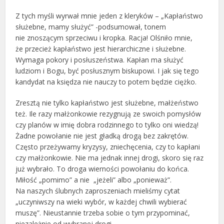
Z tych myśli wyrwał mnie jeden z kleryków – „Kapłaństwo
służebne, mamy służyć” -podsumował, tonem
nie znoszącym sprzeciwu i kropka. Racja! Olśniło mnie,
że przecież kapłaństwo jest hierarchiczne i służebne.
Wymaga pokory i posłuszeństwa. Kapłan ma służyć
ludziom i Bogu, być posłusznym biskupowi. I jak się tego
kandydat na księdza nie nauczy to potem będzie ciężko.
Zresztą nie tylko kapłaństwo jest służebne, małżeństwo
też. Ile razy małżonkowie rezygnują ze swoich pomysłów
czy planów w imię dobra rodzinnego to tylko oni wiedzą!
Żadne powołanie nie jest gładką drogą bez zakrętów.
Często przeżywamy kryzysy, zniechęcenia, czy to kapłani
czy małżonkowie. Nie ma jednak innej drogi, skoro się raz
już wybrało. To droga wierności powołaniu do końca.
Miłość „pomimo” a nie „jeżeli” albo „ponieważ”.
Na naszych ślubnych zaproszeniach mieliśmy cytat
„uczyniwszy na wieki wybór, w każdej chwili wybierać
muszę”. Nieustannie trzeba sobie o tym przypominać,
niezależnie od wybranej drogi.