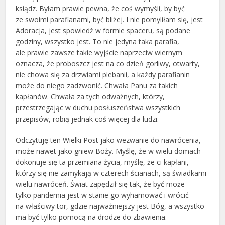
ksiądz. Byłam prawie pewna, że coś wymyśli, by być
ze swoimi parafianami, być bliżej. I nie pomyliłam się, jest
Adoracja, jest spowiedź w formie spaceru, są podane
godziny, wszystko jest. To nie jedyna taka parafia,
ale prawie zawsze takie wyjście naprzeciw wiernym
oznacza, że proboszcz jest na co dzień gorliwy, otwarty,
nie chowa się za drzwiami plebanii, a każdy parafianin
może do niego zadzwonić. Chwała Panu za takich
kapłanów. Chwała za tych odważnych, którzy,
przestrzegając w duchu posłuszeństwa wszystkich
przepisów, robią jednak coś więcej dla ludzi.
Odczytuję ten Wielki Post jako wezwanie do nawrócenia,
może nawet jako gniew Boży. Myślę, że w wielu domach
dokonuje się ta przemiana życia, myślę, że ci kapłani,
którzy się nie zamykają w czterech ścianach, są świadkami
wielu nawróceń. Świat zapędził się tak, że być może
tylko pandemia jest w stanie go wyhamować i wrócić
na właściwy tor, gdzie najważniejszy jest Bóg, a wszystko
ma być tylko pomocą na drodze do zbawienia.