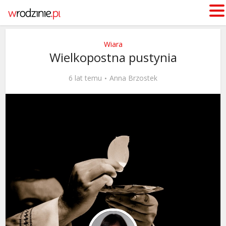
Wiara
Wielkopostna pustynia
6 lat temu
Anna Brzostek