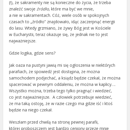
(!), że sakramenty nie są konieczne do życia, że trzeba
znaleźć swoje
źródło
, które ma być we mnie,
a nie w sakramentach. Cóż, wiele osób w spokojnych
czasach to „źródło” znajdowało, idąc zaczerpnąć energii
do lasu. Wtedy grzmiano, że żywy Bóg jest w Kościele
w Eucharystii, teraz okazuje się, że jednak nie to jest
najważniejsze.
Gdzie logika, gdzie sens?
Jak oaza na pustyni jawią mi się ogłoszenia w niektórych
parafiach, że spowiedź jest dostępna, że można
samochodem podjechać, a ksiądz będzie czekał, że można
spacerować w pewnym oddaleniu, że można w kaplicy….
Wszystko można, trzeba tego tylko pragnąć i wiedzieć,
co jest najważniejsze. A człowiek potrzebuje wiedzieć,
że ma taką ostoję, że w razie czego ma gdzie iść i ktoś
będzie na niego czekał.
Weszłam przed chwilą na stronę pewnej parafii,
której proboszczem jest bardzo ceniony przeze mnie