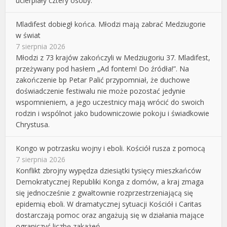
ucierpiały cztery osoby.
Mladifest dobiegł końca. Młodzi mają zabrać Medziugorie
w świat
7 sierpnia 2026
Młodzi z 73 krajów zakończyli w Medziugoriu 37. Mladifest,
przeżywany pod hasłem „Ad fontem! Do źródła!”. Na
zakończenie bp Petar Palić przypomniał, że duchowe
doświadczenie festiwalu nie może pozostać jedynie
wspomnieniem, a jego uczestnicy mają wrócić do swoich
rodzin i wspólnot jako budowniczowie pokoju i świadkowie
Chrystusa.
Kongo w potrzasku wojny i eboli. Kościół rusza z pomocą
7 sierpnia 2026
Konflikt zbrojny wypędza dziesiątki tysięcy mieszkańców
Demokratycznej Republiki Konga z domów, a kraj zmaga
się jednocześnie z gwałtownie rozprzestrzeniającą się
epidemią eboli. W dramatycznej sytuacji Kościół i Caritas
dostarczają pomoc oraz angażują się w działania mające
ograniczyć liczbę zakażeń.