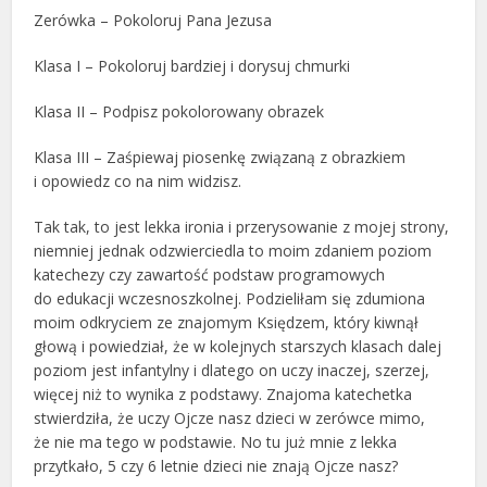
Zerówka – Pokoloruj Pana Jezusa
Klasa I – Pokoloruj bardziej i dorysuj chmurki
Klasa II – Podpisz pokolorowany obrazek
Klasa III – Zaśpiewaj piosenkę związaną z obrazkiem
i opowiedz co na nim widzisz.
Tak tak, to jest lekka ironia i przerysowanie z mojej strony,
niemniej jednak odzwierciedla to moim zdaniem poziom
katechezy czy zawartość podstaw programowych
do edukacji wczesnoszkolnej. Podzieliłam się zdumiona
moim odkryciem ze znajomym Księdzem, który kiwnął
głową i powiedział, że w kolejnych starszych klasach dalej
poziom jest infantylny i dlatego on uczy inaczej, szerzej,
więcej niż to wynika z podstawy. Znajoma katechetka
stwierdziła, że uczy Ojcze nasz dzieci w zerówce mimo,
że nie ma tego w podstawie. No tu już mnie z lekka
przytkało, 5 czy 6 letnie dzieci nie znają Ojcze nasz?