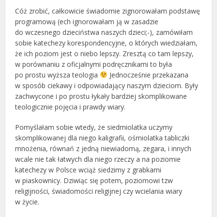
Cóż zrobić, całkowicie świadomie zignorowałam podstawę
programową (ech ignorowałam ją w zasadzie
do wczesnego dzieciństwa naszych dzieci;-), zamówiłam
sobie katechezy korespondencyjne, o których wiedziałam,
że ich poziom jest o niebo lepszy. Zresztą co tam lepszy,
w porównaniu z oficjalnymi podręcznikami to była
po prostu wyższa teologia
Jednocześnie przekazana
w sposób ciekawy i odpowiadający naszym dzieciom. Były
zachwycone i po prostu łykały bardziej skomplikowane
teologicznie pojęcia i prawdy wiary.
Pomyślałam sobie wtedy, że siedmiolatka uczymy
skomplikowanej dla niego kaligrafii, ośmiolatka tabliczki
mnożenia, równań z jedną niewiadomą, zegara, i innych
wcale nie tak łatwych dla niego rzeczy a na poziomie
katechezy w Polsce wciąż siedzimy z grabkami
w piaskownicy. Dziwiąc się potem, poziomowi tzw
religijności, świadomości religijnej czy wcielania wiary
w życie.