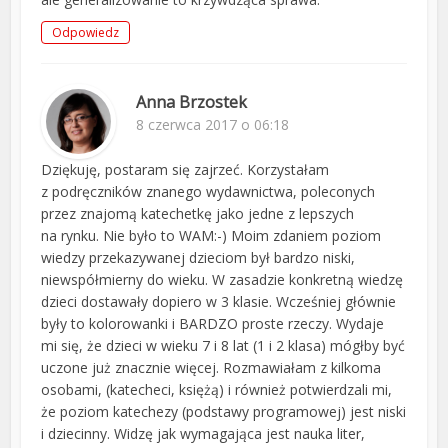
Odpowiedz
Anna Brzostek
8 czerwca 2017 o 06:18
Dziękuję, postaram się zajrzeć. Korzystałam
z podręczników znanego wydawnictwa, poleconych
przez znajomą katechetkę jako jedne z lepszych
na rynku. Nie było to WAM:-) Moim zdaniem poziom
wiedzy przekazywanej dzieciom był bardzo niski,
niewspółmierny do wieku. W zasadzie konkretną wiedzę
dzieci dostawały dopiero w 3 klasie. Wcześniej głównie
były to kolorowanki i BARDZO proste rzeczy. Wydaje
mi się, że dzieci w wieku 7 i 8 lat (1 i 2 klasa) mógłby być
uczone już znacznie więcej. Rozmawiałam z kilkoma
osobami, (katecheci, księżą) i również potwierdzali mi,
że poziom katechezy (podstawy programowej) jest niski
i dziecinny. Widzę jak wymagająca jest nauka liter,