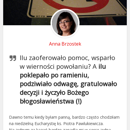
Anna Brzostek
Ilu zaoferowało pomoc, wsparło
w wierności powołaniu? A
ilu
poklepało po ramieniu,
podziwiało odwagę, gratulowało
decyzji i życzyło Bożego
błogosławieństwa (!)
Dawno temu kiedy byłam panną, bardzo często chodziłam
na niedzielną Eucharystię ks. Piotra Pawlukiewicza.
Na jednym za kazań bardzo zapadła mi w serce jedna