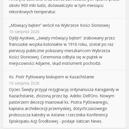
około 900 mln ludzi, doświadczyło w tym miesiącu
rekordowych temperatur.
„Mówiący bęben” wrócił na Wybrzeże Kości Słoniowej
10 sierpnia 2026
Djidji Ayokwe, „święty mówiący bęben” zrabowany przez
francuskie wojska kolonialne w 1916 roku, został po raz
pierwszy publicznie pokazany mieszkańcom Wybrzeża
Kości Słoniowej. Ceremonia odbyła się w piątek w
miejscowości Adjame, skąd instrument pochodzi.
Ks. Piotr Pytlowany biskupem w Kazachstanie
10 sierpnia 2026
Ojciec Święty przyjął rezygnację ordynariusza Karagandy w
Kazachstanie, złożoną przez bp. Adelio Dell’Oro. Nowym
pasterzem diecezji mianował ks. Piotra Pytlowanego,
kapłana archidiecezji przemyskiej, dotychczasowego
proboszcza katedry w Astanie i rzecznika Konferencji
Episkopatu Azji Środkowej - podaje Vatican News.