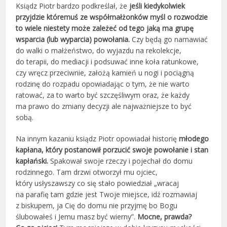
Ksiądz Piotr bardzo podkreślał, że
jeśli kiedykolwiek
przyjdzie któremuś ze współmałżonków myśl o rozwodzie
to wiele niestety może zależeć od tego jaką ma grupę
wsparcia (lub wyparcia) powołania.
Czy będą go namawiać
do walki o małżeństwo, do wyjazdu na rekolekcje,
do terapii, do mediacji i podsuwać inne koła ratunkowe,
czy wręcz przeciwnie, założą kamień u nogi i pociągną
rodzinę do rozpadu opowiadając o tym, że nie warto
ratować, za to warto być szczęśliwym oraz, że każdy
ma prawo do zmiany decyzji ale najważniejsze to być
sobą.
Na innym kazaniu ksiądz Piotr opowiadał historię
młodego
kapłana, który postanowił porzucić swoje powołanie i stan
kapłański.
Spakował swoje rzeczy i pojechał do domu
rodzinnego. Tam drzwi otworzył mu ojciec,
który usłyszawszy co się stało powiedział „wracaj
na parafię tam gdzie jest Twoje miejsce, idź rozmawiaj
z biskupem, ja Cię do domu nie przyjmę bo Bogu
ślubowałeś i Jemu masz być wierny”.
Mocne, prawda?