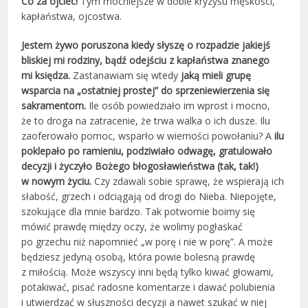
Co za ojciec!
Tym mocniejsze w dobie kryzysu męskości,
kapłaństwa, ojcostwa.
Jestem żywo poruszona kiedy słyszę o rozpadzie jakiejś
bliskiej mi rodziny, bądź odejściu z kapłaństwa znanego
mi księdza.
Zastanawiam się wtedy
jaką mieli grupę
wsparcia na „ostatniej prostej” do sprzeniewierzenia się
sakramentom.
Ile osób powiedziało im wprost i mocno,
że to droga na zatracenie, że trwa walka o ich dusze. Ilu
zaoferowało pomoc, wsparło w wierności powołaniu? A
ilu
poklepało po ramieniu, podziwiało odwagę, gratulowało
decyzji i życzyło Bożego błogosławieństwa (tak, tak!)
w nowym życiu.
Czy zdawali sobie sprawę, że wspierają ich
słabość, grzech i odciągają od drogi do Nieba. Niepojęte,
szokujące dla mnie bardzo. Tak potwornie boimy się
mówić prawdę między oczy, że wolimy pogłaskać
po grzechu niż napomnieć „w porę i nie w porę”. A może
będziesz jedyną osobą, która powie bolesną prawdę
z miłością. Może wszyscy inni będą tylko kiwać głowami,
potakiwać, pisać radosne komentarze i dawać polubienia
i utwierdzać w słuszności decyzji a nawet szukać w niej