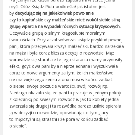
myśl. Otóż Ksiądz Piotr podkreślał jak istotne jest
by
decydując się na jakiekolwiek powołanie
czy to kapłańskie czy małżeńskie mieć wokół siebie silną
grupę wparcia na wypadek różnych sytuacji kryzysowych.
Oczywiście grupę o silnym kręgosłupie moralnym
i wartościach. Przytaczał wówczas ksiądz przykład pewnej
pani, która przeżywała kryzys małżeński, bardzo narzekała
na męża i była coraz bliższa decyzji o rozwodzie. Mąż
wprawdzie się starał ale te jego starania marny przynosiły
efekt, gdyż owa pani była nieprzejednana i wyszukiwała
coraz to nowe argumenty za tym, że ich małżeństwo
nie ma większego sensu a ona musi w końcu zadbać
o siebie, swoje poczucie wartości, swój rozwój itp.
Niedługo okazało się, że pani ta pracuje w jednym pokoju
z koleżanką po świeżym rozwodzie. Jak to kobiety jedna
zwierzała się drugiej i ta rozwódka bardzo usilnie spierała
ją w decyzji o rozwodzie, opowiadając o tym „jacy
to mężczyźni są straszni i że pora w końcu zadbać
o siebie”.