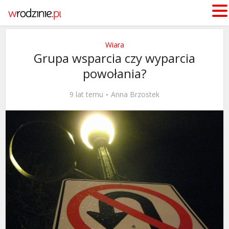
Wiara
Grupa wsparcia czy wyparcia
powołania?
9 lat temu
Anna Brzostek