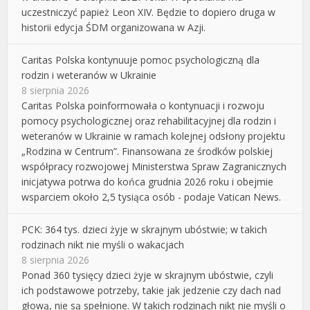
uczestniczyć papież Leon XIV. Będzie to dopiero druga w
historii edycja ŚDM organizowana w Azji.
Caritas Polska kontynuuje pomoc psychologiczną dla
rodzin i weteranów w Ukrainie
8 sierpnia 2026
Caritas Polska poinformowała o kontynuacji i rozwoju
pomocy psychologicznej oraz rehabilitacyjnej dla rodzin i
weteranów w Ukrainie w ramach kolejnej odsłony projektu
„Rodzina w Centrum”. Finansowana ze środków polskiej
współpracy rozwojowej Ministerstwa Spraw Zagranicznych
inicjatywa potrwa do końca grudnia 2026 roku i obejmie
wsparciem około 2,5 tysiąca osób - podaje Vatican News.
PCK: 364 tys. dzieci żyje w skrajnym ubóstwie; w takich
rodzinach nikt nie myśli o wakacjach
8 sierpnia 2026
Ponad 360 tysięcy dzieci żyje w skrajnym ubóstwie, czyli
ich podstawowe potrzeby, takie jak jedzenie czy dach nad
głową, nie są spełnione. W takich rodzinach nikt nie myśli o