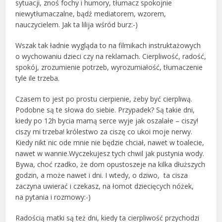
sytuacji, znoś fochy i humory, tłumacz spokojnie
niewytłumaczalne, bądź mediatorem, wzorem,
nauczycielem. Jak ta lilija wśród burz:-)
Wszak tak ładnie wygląda to na filmikach instruktażowych
o wychowaniu dzieci czy na reklamach. Cierpliwość, radość,
spokój, zrozumienie potrzeb, wyrozumiałość, tłumaczenie
tyle ile trzeba.
Czasem to jest po prostu cierpienie, żeby być cierpliwą.
Podobne są te słowa do siebie. Przypadek? Są takie dni,
kiedy po 12h bycia mamą serce wyje jak oszalałe – ciszy!
ciszy mi trzeba! królestwo za ciszę co ukoi moje nerwy.
Kiedy nikt nic ode mnie nie będzie chciał, nawet w toalecie,
nawet w wannie.Wyczekujesz tych chwil jak pustynia wody.
Bywa, choć rzadko, że dom opustoszeje na kilka dłuższych
godzin, a może nawet i dni. I wtedy, o dziwo, ta cisza
zaczyna uwierać i czekasz, na łomot dziecięcych nóżek,
na pytania i rozmowy:-)
Radością matki są też dni, kiedy ta cierpliwość przychodzi