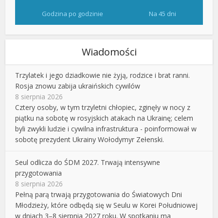
Godzina po godzinie
Na 45 dni
Wiadomości
Trzylatek i jego dziadkowie nie żyją, rodzice i brat ranni.
Rosja znowu zabija ukraińskich cywilów
8 sierpnia 2026
Cztery osoby, w tym trzyletni chłopiec, zginęły w nocy z
piątku na sobotę w rosyjskich atakach na Ukrainę; celem
byli zwykli ludzie i cywilna infrastruktura - poinformował w
sobotę prezydent Ukrainy Wołodymyr Zełenski.
Seul odlicza do ŚDM 2027. Trwają intensywne
przygotowania
8 sierpnia 2026
Pełną parą trwają przygotowania do Światowych Dni
Młodzieży, które odbędą się w Seulu w Korei Południowej
w dniach 3–8 sierpnia 2027 roku. W spotkaniu ma