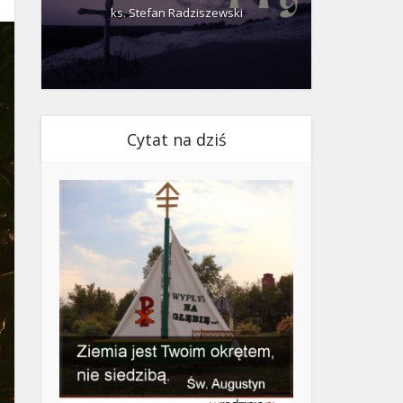
ks. Stefan Radziszewski
ks.
Cytat na dziś