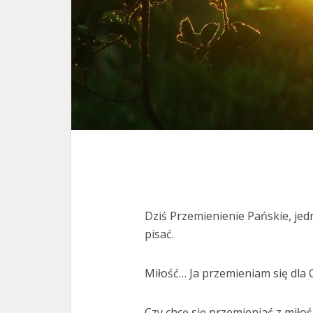
Dziś Przemienienie Pańskie, jedn
pisać.
Miłość… Ja przemieniam się dla C
Czy chcę się przemieniać z miłości