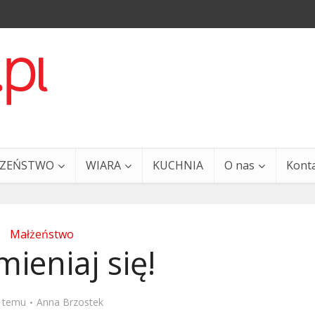
CZEŃSTWO
WIARA
KUCHNIA
O nas
Kont
Małżeństwo
ieniaj się!
a i Ty – 29 grudnia
Ewangelia i Ty – 27 grud
t temu
Anna Brzostek