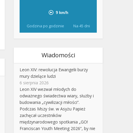
Godzina po godzinie
Na 45 dni
Wiadomości
Leon XIV: rewolucja Ewangelii burzy
mury dzielące ludzi
6 sierpnia 2026
Leon XIV wezwał młodych do
odważnego świadectwa wiary, służby i
budowania „cywilizacji miłości”.
Podczas Mszy św. w Asyżu Papież
zachęcał uczestników
międzynarodowego spotkania „GO!
Franciscan Youth Meeting 2026”, by nie