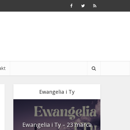
akt
Ewangelia i Ty
nia
Ewangelia i Ty – 23 marca
Ewangeli