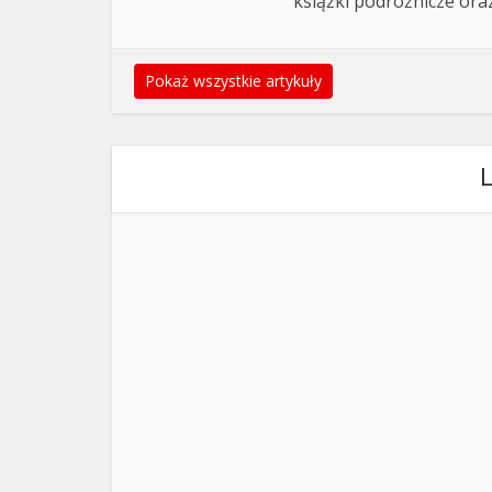
książki podróżnicze ora
Pokaż wszystkie artykuły
L