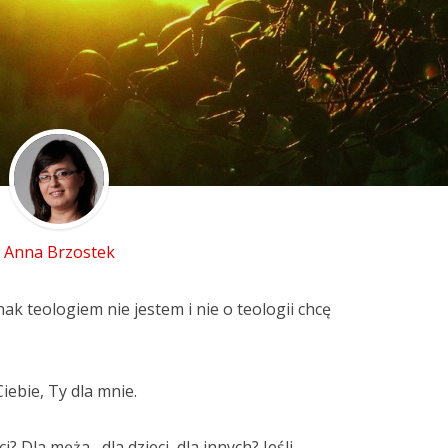
Anna Brzostek
ak teologiem nie jestem i nie o teologii chcę
iebie, Ty dla mnie.
? Dla męża , dla dzieci, dla innych? Jeśli