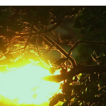
Stefan Radziszewski
ks. Stefan Radziszewski