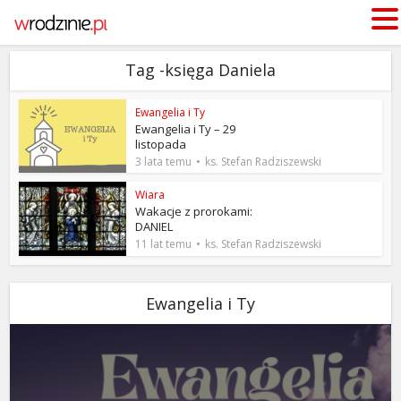
Tag -księga Daniela
Ewangelia i Ty
Ewangelia i Ty – 29
listopada
3 lata temu
ks. Stefan Radziszewski
Wiara
Wakacje z prorokami:
DANIEL
11 lat temu
ks. Stefan Radziszewski
Ewangelia i Ty