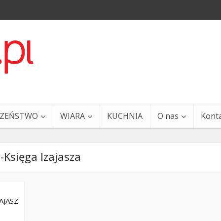
CZEŃSTWO
WIARA
KUCHNIA
O nas
Kont
-Księga Izajasza
ZAJASZ
a i Ty – 29 grudnia
Ewangelia i Ty – 27 grud