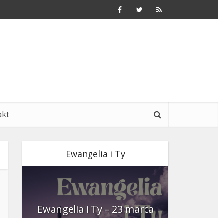
akt
Ewangelia i Ty
nia
Ewangelia i Ty – 23 marca
Ewangeli