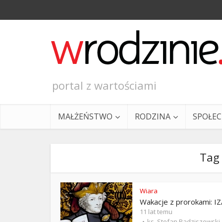
portal z wartościami
MAŁŻEŃSTWO
RODZINA
SPOŁE
Tag 
Wiara
Wakacje z prorokami: I
Ewangeli
11 lat temu
ks. Stefan Radziszewski