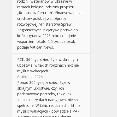
rodzin i weteranów w Ukrainie w
ramach kolejnej odsłony projektu
„Rodzina w Centrum”. Finansowana ze
środków polskiej współpracy
rozwojowej Ministerstwa Spraw
Zagranicznych inicjatywa potrwa do
końca grudnia 2026 roku i obejmie
wsparciem około 2,5 tysiąca osób -
podaje Vatican News.
PCK: 364 tys. dzieci żyje w skrajnym
ubóstwie; w takich rodzinach nikt nie
myśli o wakacjach
8 sierpnia 2026
Ponad 360 tysięcy dzieci żyje w
skrajnym ubóstwie, czyli ich
podstawowe potrzeby, takie jak
jedzenie czy dach nad głową, nie są
spełnione. W takich rodzinach nikt nie
myśli o wakacjach - powiedziała PAP
Małgorzata Szukała z Polskiego