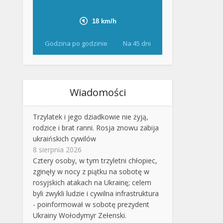
Godzina po godzinie
Na 45 dni
Wiadomości
Trzylatek i jego dziadkowie nie żyją,
rodzice i brat ranni. Rosja znowu zabija
ukraińskich cywilów
8 sierpnia 2026
Cztery osoby, w tym trzyletni chłopiec,
zginęły w nocy z piątku na sobotę w
rosyjskich atakach na Ukrainę; celem
byli zwykli ludzie i cywilna infrastruktura
- poinformował w sobotę prezydent
Ukrainy Wołodymyr Zełenski.