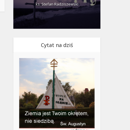
ks. Stefan Radziszewski
ks.
Cytat na dziś