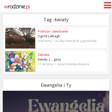
Tag -kwiaty
Podróże i zwiedzanie
Ogród Lalbagh
9 lat temu
ks.abp Henryk M. Jagodziński
Zabawa
Kwiaty z… gazy
11 lat temu
Anna Kotulska-Basiura
Ewangelia i Ty