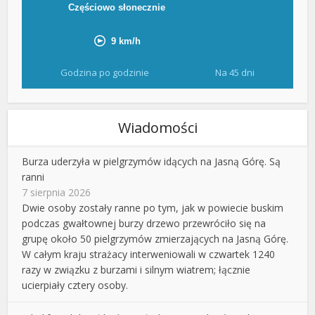
Godzina po godzinie
Na 45 dni
Wiadomości
Burza uderzyła w pielgrzymów idących na Jasną Górę. Są
ranni
7 sierpnia 2026
Dwie osoby zostały ranne po tym, jak w powiecie buskim
podczas gwałtownej burzy drzewo przewróciło się na
grupę około 50 pielgrzymów zmierzających na Jasną Górę.
W całym kraju strażacy interweniowali w czwartek 1240
razy w związku z burzami i silnym wiatrem; łącznie
ucierpiały cztery osoby.