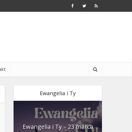
akt
Ewangelia i Ty
nia
Ewangelia i Ty – 23 marca
Ewangeli