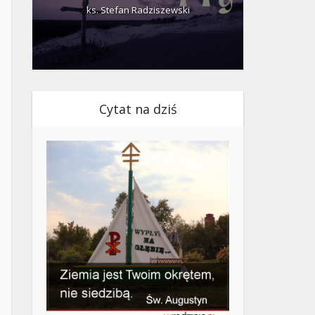
ks. Stefan Radziszewski
ks.
Cytat na dziś