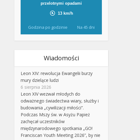
Godzina po godzinie
Na 45 dni
Wiadomości
Leon XIV: rewolucja Ewangelii burzy
mury dzielące ludzi
6 sierpnia 2026
Leon XIV wezwał młodych do
odważnego świadectwa wiary, służby i
budowania „cywilizacji miłości”.
Podczas Mszy św. w Asyżu Papież
zachęcał uczestników
międzynarodowego spotkania „GO!
Franciscan Youth Meeting 2026”, by nie