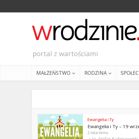
portal z wartościami
MAŁŻEŃSTWO
RODZINA
SPOŁE
Ewangelia i Ty
Ewangelia i Ty – 19 wrz
Ewangeli
2 lata temu
ks. Stefan Radziszewski