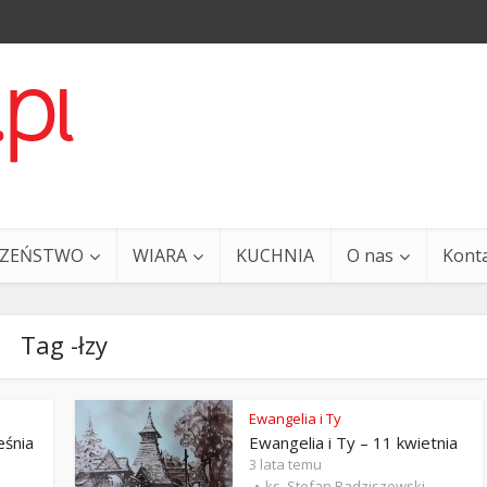
CZEŃSTWO
WIARA
KUCHNIA
O nas
Kont
Tag -łzy
Ewangelia i Ty
eśnia
Ewangelia i Ty – 11 kwietnia
a i Ty – 29 grudnia
Ewangelia i Ty – 27 grud
3 lata temu
ks. Stefan Radziszewski