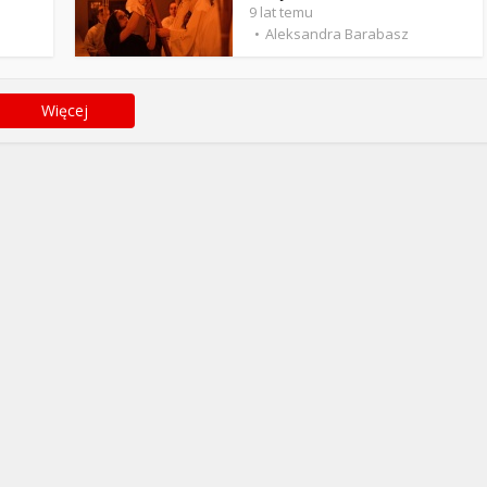
9 lat temu
Aleksandra Barabasz
Więcej