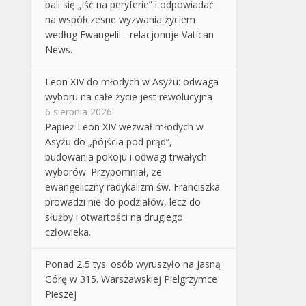
bali się „iść na peryferie” i odpowiadać
na współczesne wyzwania życiem
według Ewangelii - relacjonuje Vatican
News.
Leon XIV do młodych w Asyżu: odwaga
wyboru na całe życie jest rewolucyjna
6 sierpnia 2026
Papież Leon XIV wezwał młodych w
Asyżu do „pójścia pod prąd”,
budowania pokoju i odwagi trwałych
wyborów. Przypomniał, że
ewangeliczny radykalizm św. Franciszka
prowadzi nie do podziałów, lecz do
służby i otwartości na drugiego
człowieka.
Ponad 2,5 tys. osób wyruszyło na Jasną
Górę w 315. Warszawskiej Pielgrzymce
Pieszej