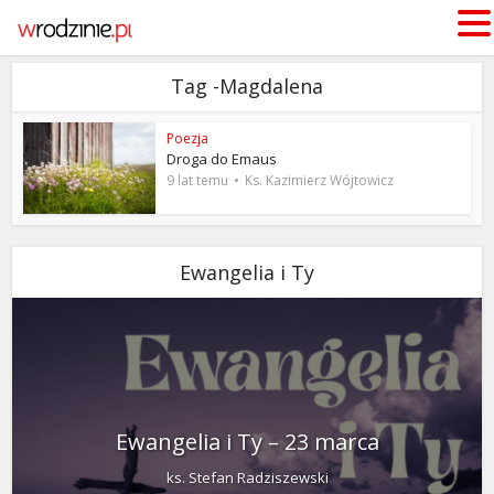
Tag -Magdalena
Poezja
Droga do Emaus
9 lat temu
Ks. Kazimierz Wójtowicz
Ewangelia i Ty
Ewangelia i Ty – 23 marca
ks. Stefan Radziszewski