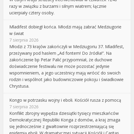
razy w związku z burzami i silnym wiatrem; łącznie
ucierpiały cztery osoby.
Mladifest dobiegł końca. Młodzi mają zabrać Medziugorie
w świat
7 sierpnia 2026
Młodzi z 73 krajów zakończyli w Medziugoriu 37. Mladifest,
przeżywany pod hasłem „Ad fontem! Do źródła!”. Na
zakończenie bp Petar Palić przypomniał, że duchowe
doświadczenie festiwalu nie może pozostać jedynie
wspomnieniem, a jego uczestnicy mają wrócić do swoich
rodzin i wspólnot jako budowniczowie pokoju i świadkowie
Chrystusa.
Kongo w potrzasku wojny i eboli. Kościół rusza z pomocą
7 sierpnia 2026
Konflikt zbrojny wypędza dziesiątki tysięcy mieszkańców
Demokratycznej Republiki Konga z domów, a kraj zmaga
się jednocześnie z gwałtownie rozprzestrzeniającą się
epidemią eboli. W dramatycznej sytuacji Kościół i Caritas