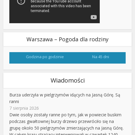
Warszawa – Pogoda dla rodziny
Godzina po godzinie
Na 45 dni
Wiadomości
Burza uderzyła w pielgrzymów idących na Jasną Górę. Są
ranni
7 sierpnia 2026
Dwie osoby zostały ranne po tym, jak w powiecie buskim
podczas gwałtownej burzy drzewo przewróciło się na
grupę około 50 pielgrzymów zmierzających na Jasną Górę.
W całym kraju strażacy interweniowali w czwartek 1240