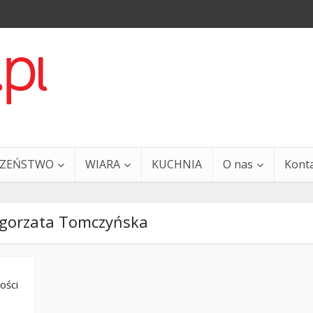
CZEŃSTWO
WIARA
KUCHNIA
O nas
Kont
łgorzata Tomczyńska
ości
a i Ty – 29 grudnia
Ewangelia i Ty – 27 grud