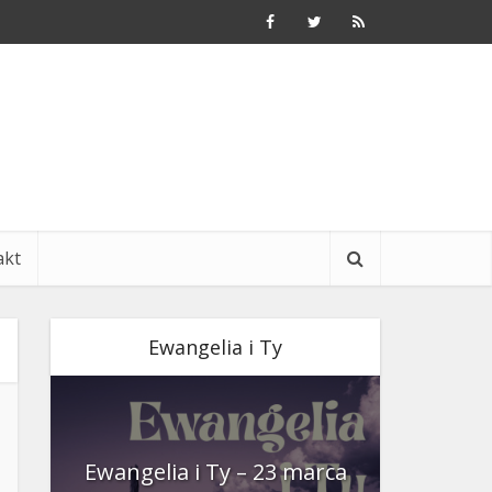
akt
Ewangelia i Ty
nia
Ewangelia i Ty – 23 marca
Ewangeli