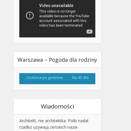
Warszawa – Pogoda dla rodziny
Godzina po godzinie
Na 45 dni
Wiadomości
Architekt, nie architektka. Polki nadal
rzadko używają żeńskich nazw