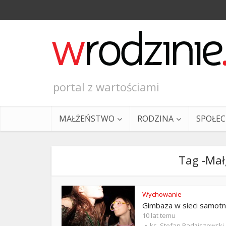
portal z wartościami
MAŁŻEŃSTWO
RODZINA
SPOŁE
Tag -Ma
Wychowanie
Gimbaza w sieci samotn
Ewangeli
10 lat temu
ks. Stefan Radziszewski