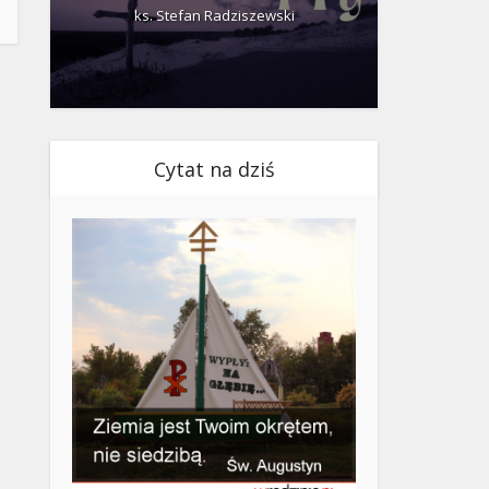
ks. Stefan Radziszewski
ks.
Cytat na dziś