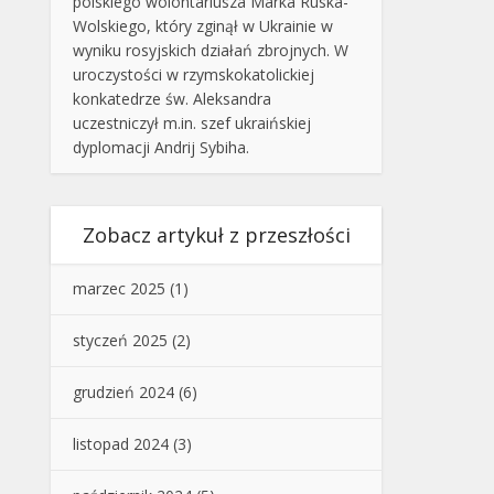
polskiego wolontariusza Marka Ruska-
Wolskiego, który zginął w Ukrainie w
wyniku rosyjskich działań zbrojnych. W
uroczystości w rzymskokatolickiej
konkatedrze św. Aleksandra
uczestniczył m.in. szef ukraińskiej
dyplomacji Andrij Sybiha.
Zobacz artykuł z przeszłości
marzec 2025
(1)
styczeń 2025
(2)
grudzień 2024
(6)
listopad 2024
(3)