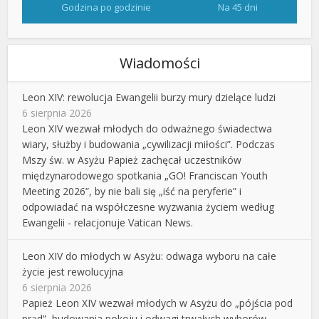
Godzina po godzinie
Na 45 dni
Wiadomości
Leon XIV: rewolucja Ewangelii burzy mury dzielące ludzi
6 sierpnia 2026
Leon XIV wezwał młodych do odważnego świadectwa
wiary, służby i budowania „cywilizacji miłości”. Podczas
Mszy św. w Asyżu Papież zachęcał uczestników
międzynarodowego spotkania „GO! Franciscan Youth
Meeting 2026”, by nie bali się „iść na peryferie” i
odpowiadać na współczesne wyzwania życiem według
Ewangelii - relacjonuje Vatican News.
Leon XIV do młodych w Asyżu: odwaga wyboru na całe
życie jest rewolucyjna
6 sierpnia 2026
Papież Leon XIV wezwał młodych w Asyżu do „pójścia pod
prąd”, budowania pokoju i odwagi trwałych wyborów.