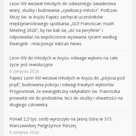
Leon XIV wezwał młodych do odważnego świadectwa
wiary, służby i budowania „cywilizacji miłości”. Podczas
Mszy św. w Asyżu Papież zachęcał uczestników
międzynarodowego spotkania „GO! Franciscan Youth
Meeting 2026”, by nie bali się „iść na peryferie” i
odpowiadać na współczesne wyzwania życiem według
Ewangelii - relacjonuje Vatican News.
Leon XIV do młodych w Asyżu: odwaga wyboru na całe
życie jest rewolucyjna
6 sierpnia 2026
Papież Leon XIV wezwał młodych w Asyżu do „pójścia pod
prąd”, budowania pokoju i odwagi trwałych wyborów.
Przypomniał, że ewangeliczny radykalizm św. Franciszka
prowadzi nie do podziałów, lecz do służby i otwartości na
drugiego człowieka.
Ponad 2,5 tys. osób wyruszyło na Jasną Górę w 315.
Warszawskiej Pielgrzymce Pieszej
6 sierpnia 2026