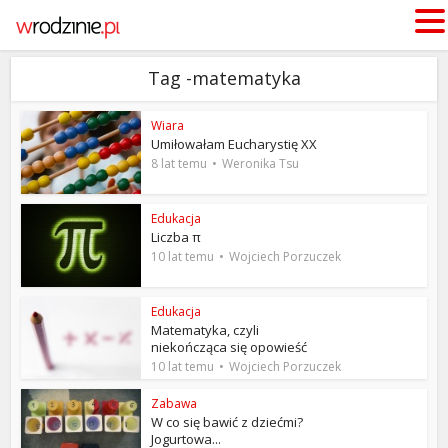
Tag -matematyka
Wiara
Umiłowałam Eucharystię XX
8 lat temu
Weronika Tsu
Edukacja
Liczba π
10 lat temu
Wojciech Porzuczek
Edukacja
Matematyka, czyli
niekończąca się opowieść
10 lat temu
Wojciech Porzuczek
Zabawa
W co się bawić z dziećmi?
Jogurtowa...