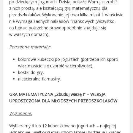
po dziecięcych jogurtach. Dzisiaj pokażę Wam jak zrobić
z nich prostą, ale kształcącą grę matematyczną dla
przedszkolaków. Wykonanie jej trwa kilka minut i właściwie
nie wymaga żadnych nakładów finansowych (wszystko,
co będzie potrzebne prawdopodobnie znajduje się
w waszych domach).
Potrzebne materiały:
kolorowe kubeczki po jogurtach (potrzeba ich sporo
więc musicie się uzbroić w cierpliwość),
kostki do gry,
nieścieralne flamastry.
GRA MATEMATYCZNA „Zbuduj wieżę I” – WERSJA
UPROSZCZONA DLA MŁODSZYCH PRZEDSZKOLAKÓW
Wykonanie:
Wybieramy 6 lub 12 kubeczków po jogurtach – najlepiej
jednakowej wielkości (maluchom łatwiej będzie je układać