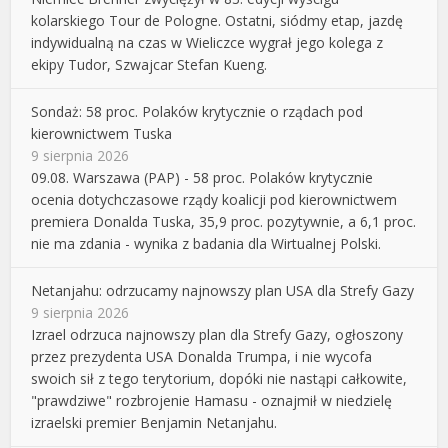
kolarskiego Tour de Pologne. Ostatni, siódmy etap, jazdę
indywidualną na czas w Wieliczce wygrał jego kolega z
ekipy Tudor, Szwajcar Stefan Kueng.
Sondaż: 58 proc. Polaków krytycznie o rządach pod
kierownictwem Tuska
9 sierpnia 2026
09.08. Warszawa (PAP) - 58 proc. Polaków krytycznie
ocenia dotychczasowe rządy koalicji pod kierownictwem
premiera Donalda Tuska, 35,9 proc. pozytywnie, a 6,1 proc.
nie ma zdania - wynika z badania dla Wirtualnej Polski.
Netanjahu: odrzucamy najnowszy plan USA dla Strefy Gazy
9 sierpnia 2026
Izrael odrzuca najnowszy plan dla Strefy Gazy, ogłoszony
przez prezydenta USA Donalda Trumpa, i nie wycofa
swoich sił z tego terytorium, dopóki nie nastąpi całkowite,
"prawdziwe" rozbrojenie Hamasu - oznajmił w niedzielę
izraelski premier Benjamin Netanjahu.