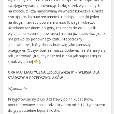
swojego wyboru, porównując liczbę oczek wyrzuconych
na kostce, z liczą narysowaną wewnątrz kubeczka. Gracze
rzucają kostką naprzemiennie i układają kubeczki jeden
na drugim ,tak aby powstała wieża. (Uwaga, kubeczki
układamy raz dnem do góry, raz dnem do dołu!). Jeśli
wyrzucona liczba się powtarza i nie ma już kubeczka, gracz
ma prawo do ponownego rzutu. Nieostrożny
„budowniczy”, który zburzy budowlę jako pierwszy
przegrywa. (Oczywiście nie muszę dodawać, że staramy się
tak „sterować” grą, aby nasz milusiński jak najczęściej czuł
smak wygranej
).
GRA MATEMATYCZNA „Zbuduj wieżę II” – WERSJA DLA
STARSZYCH PRZEDSZKOLAKÓW
Wykonanie:
Przygotowujemy 2 lub 3 zestawy po 11 kubeczków,
ponumerowanych na spodzie liczbami od 2-12. Tym razem
do gry potrzebne będą 2 kostki.