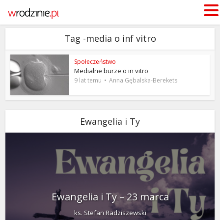
Tag -media o inf vitro
Społeczeństwo
Medialne burze o in vitro
9 lat temu
Anna Gębalska-Berekets
Ewangelia i Ty
Ewangelia i Ty – 23 marca
ks. Stefan Radziszewski