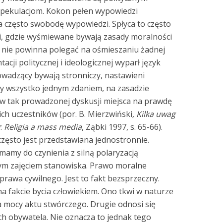
pekulacjom. Kokon pełen wypowiedzi
a często swobodę wypowiedzi. Spłyca to często
i, gdzie wyśmiewane bywają zasady moralności
a nie powinna polegać na ośmieszaniu żadnej
acji politycznej i ideologicznej wyparł język
owadzący bywają stronniczy, nastawieni
y wszystko jednym zdaniem, na zasadzie
w tak prowadzonej dyskusji miejsca na prawdę
ich uczestników (por. B. Mierzwiński
, Kilka uwag
w:
Religia a mass media
, Ząbki 1997, s. 65-66).
często jest przedstawiana jednostronnie.
mamy do czynienia z silną polaryzacją
ym zajęciem stanowiska. Prawo moralne
prawa cywilnego. Jest to fakt bezsprzeczny.
na fakcie bycia człowiekiem. Ono tkwi w naturze
na mocy aktu stwórczego. Drugie odnosi się
ach obywatela. Nie oznacza to jednak tego