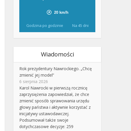
Godzina po godzinie
Na 45 dni
Wiadomości
Rok prezydentury Nawrockiego. „Chcę
zmienić jej model”
6 sierpnia 2026
Karol Nawrocki w pierwszą rocznicę
zaprzysiężenia zapowiedział, że chce
zmienić sposób sprawowania urzędu
głowy państwa i aktywnie korzystać z
inicjatywy ustawodawczej.
Podsumował także swoje
dotychczasowe decyzje: 259