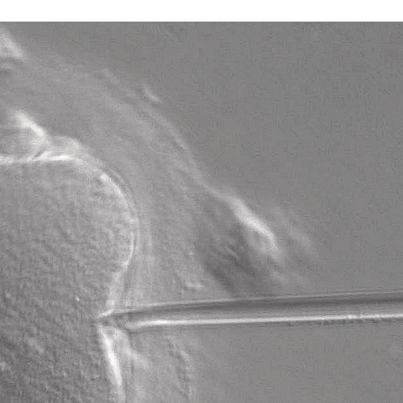
Stefan Radziszewski
ks. Stefan Radziszewski