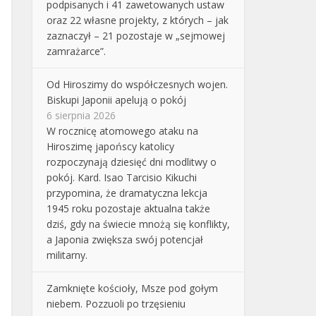
podpisanych i 41 zawetowanych ustaw
oraz 22 własne projekty, z których – jak
zaznaczył – 21 pozostaje w „sejmowej
zamrażarce”.
Od Hiroszimy do współczesnych wojen.
Biskupi Japonii apelują o pokój
6 sierpnia 2026
W rocznicę atomowego ataku na
Hiroszimę japońscy katolicy
rozpoczynają dziesięć dni modlitwy o
pokój. Kard. Isao Tarcisio Kikuchi
przypomina, że dramatyczna lekcja
1945 roku pozostaje aktualna także
dziś, gdy na świecie mnożą się konflikty,
a Japonia zwiększa swój potencjał
militarny.
Zamknięte kościoły, Msze pod gołym
niebem. Pozzuoli po trzęsieniu