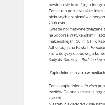
powinno się bronić jego integral
Temat ten porusza także Instru
niektórych problemów bioetycz
2008 roku).
Kwestie normatywne związane z
na Soborze Watykańskim II, szcze
małżeńskiej (nr 50, nr 51), w Kat
Adhortacji Jana Pawła II
Famillia
która dotyczy osobowego konte
Rady ds. Rodziny –
Rodzina i pro
Zapłodnienie in vitro w mediach
Temat zapłodnienia
in vitro
poru
mediów. To one kształtują pogl
kwestii.
Niestety niekiedy dyskusje nat