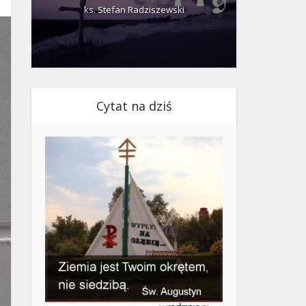
ks. Stefan Radziszewski
ks.
Cytat na dziś