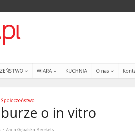
CZEŃSTWO
WIARA
KUCHNIA
O nas
Kont
Społeczeństwo
burze o in vitro
a i Ty – 29 grudnia
Ewangelia i Ty – 27 grud
u
Anna Gębalska-Berekets