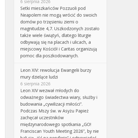
6 sierpnia 2026
Setki mieszkańców Pozzuoli pod
Neapolem nie mogą wrócić do swoich
domów po trzęsieniu ziemi o
magnitudzie 4,7. Uszkodzonych zostało
także wiele świątyń, dlatego liturgie
odbywają się na placach i ulicach, a
miejscowy Kościół i Caritas organizują
pomoc dla poszkodowanych.
Leon XIV: rewolucja Ewangelii burzy
mury dzielące ludzi
6 sierpnia 2026
Leon XIV wezwał młodych do
odważnego świadectwa wiary, służby i
budowania „cywilizacji miłości”.
Podczas Mszy św. w Asyżu Papież
zachęcał uczestników
międzynarodowego spotkania „GO!
Franciscan Youth Meeting 2026”, by nie
bali się „iść na peryferie” i odpowiadać