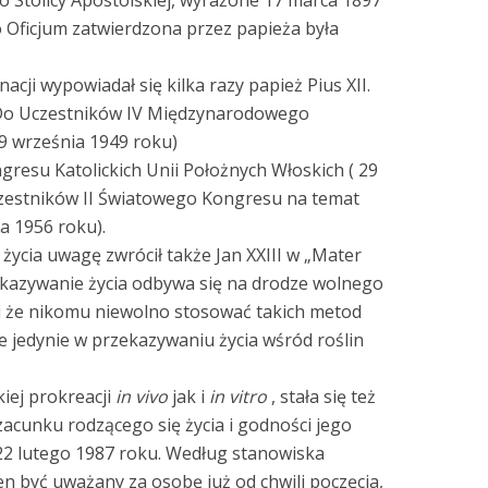
o Stolicy Apostolskiej, wyrażone 17 marca 1897
 Oficjum zatwierdzona przez papieża była
ji wypowiadał się kilka razy papież Pius XII.
„Do Uczestników IV Międzynarodowego
9 września 1949 roku)
resu Katolickich Unii Położnych Włoskich ( 29
czestników II Światowego Kongresu na temat
a 1956 roku).
ycia uwagę zwrócił także Jan XXIII w „Mater
zekazywanie życia odbywa się na drodze wolnego
 że nikomu niewolno stosować takich metod
 jedynie w przekazywaniu życia wśród roślin
kiej prokreacji
in vivo
jak i
in vitro
, stała się też
zacunku rodzącego się życia i godności jego
22 lutego 1987 roku. Według stanowiska
en być uważany za osobę już od chwili poczęcia,