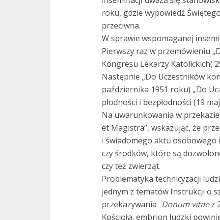
inseminacji uważa się stanowisk
roku, gdzie wypowiedź Świętego
przeciwna.
W sprawie wspomaganej inseminac
Pierwszy raz w przemówieniu 
Kongresu Lekarzy Katolickich( 2
Następnie „Do Uczestników kong
października 1951 roku) „Do U
płodności i bezpłodności (19 maj
Na uwarunkowania w przekazie ż
et Magistra”, wskazując, że pr
i świadomego aktu osobowego i
czy środków, które są dozwolone
czy też zwierząt.
Problematyka technicyzacji ludz
jednym z tematów Instrukcji o s
przekazywania-
Donum vitae
z 
Kościoła, embrion ludzki powini