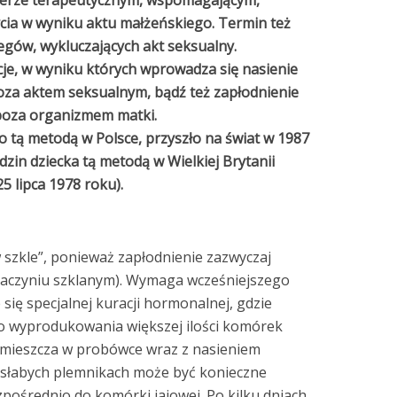
terze terapeutycznym, wspomagającym,
ycia w wyniku aktu małżeńskiego. Termin też
egów, wykluczających akt seksualny.
cje, w wyniku których wprowadza się nasienie
za aktem seksualnym, bądź też zapłodnienie
poza organizmem matki.
o tą metodą w Polsce, przyszło na świat w 1987
odzin dziecka tą metodą w Wielkiej Brytanii
5 lipca 1978 roku).
szkle”, ponieważ zapłodnienie zazwyczaj
aczyniu szklanym). Wymaga wcześniejszego
się specjalnej kuracji hormonalnej, gdzie
 do wyprodukowania większej ilości komórek
i umieszcza w probówce wraz z nasieniem
 słabych plemnikach może być konieczne
zpośrednio do komórki jajowej. Po kilku dniach