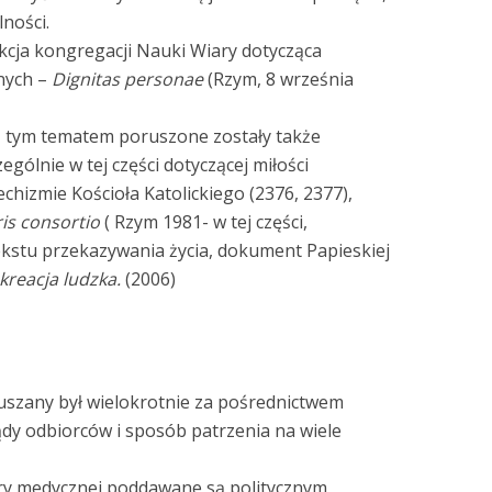
ności.
kcja kongregacji Nauki Wiary dotycząca
nych –
Dignitas personae
(Rzym, 8 września
 tym tematem poruszone zostały także
gólnie w tej części dotyczącej miłości
echizmie Kościoła Katolickiego (2376, 2377),
ris consortio
( Rzym 1981- w tej części,
kstu przekazywania życia, dokument Papieskiej
kreacja ludzka.
(2006)
szany był wielokrotnie za pośrednictwem
ądy odbiorców i sposób patrzenia na wiele
ury medycznej poddawane są politycznym