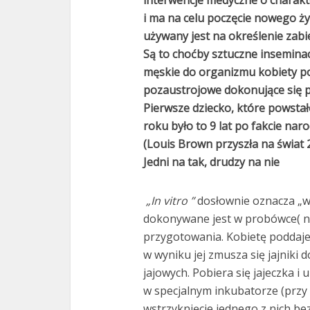
interwencje medyczne o charak
i ma na celu poczęcie nowego ż
używany jest na określenie zabi
Są to choćby sztuczne insemina
męskie do organizmu kobiety po
pozaustrojowe dokonujące się 
Pierwsze dziecko, które powstał
roku było to 9 lat po fakcie nar
(Louis Brown przyszła na świat 2
Jedni na tak, drudzy na nie
„In vitro ”
dosłownie oznacza „w 
dokonywane jest w probówce( n
przygotowania. Kobietę poddaje 
w wyniku jej zmusza się jajniki
jajowych. Pobiera się jajeczka 
w specjalnym inkubatorze (przy
wstrzyknięcie jednego z nich be