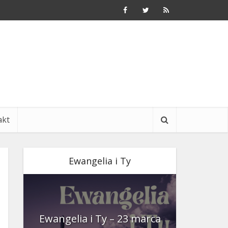
akt
Ewangelia i Ty
nia
Ewangelia i Ty – 23 marca
Ewangeli