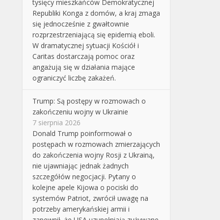
tysięcy mieszkańców Demokratycznej
Republiki Konga z domów, a kraj zmaga
się jednocześnie z gwałtownie
rozprzestrzeniającą się epidemią eboli.
W dramatycznej sytuacji Kościół i
Caritas dostarczają pomoc oraz
angażują się w działania mające
ograniczyć liczbę zakażeń.
Trump: Są postępy w rozmowach o
zakończeniu wojny w Ukrainie
7 sierpnia 2026
Donald Trump poinformował o
postępach w rozmowach zmierzających
do zakończenia wojny Rosji z Ukrainą,
nie ujawniając jednak żadnych
szczegółów negocjacji. Pytany o
kolejne apele Kijowa o pociski do
systemów Patriot, zwrócił uwagę na
potrzeby amerykańskiej armii i
zapewnił, że USA uzupełniają zużywane