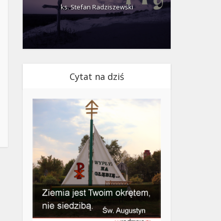
ks. Stefan Radziszewski
ks.
Cytat na dziś