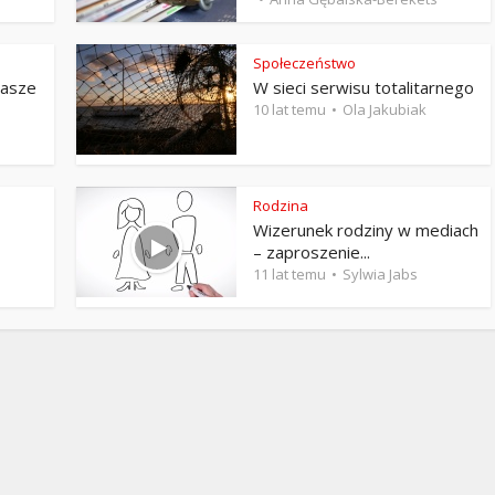
Stefan Radziszewski
ks. Stefan Radziszewski
Społeczeństwo
nasze
W sieci serwisu totalitarnego
10 lat temu
Ola Jakubiak
s
Rodzina
Wizerunek rodziny w mediach
– zaproszenie...
11 lat temu
Sylwia Jabs