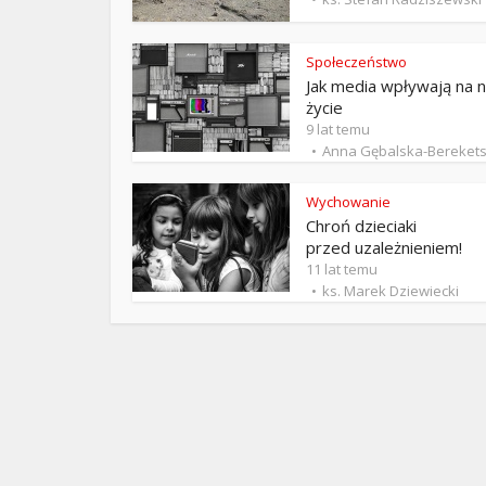
ks. 
Społeczeństwo
Jak media wpływają na 
życie
9 lat temu
Anna Gębalska-Bereket
Wychowanie
Chroń dzieciaki
przed uzależnieniem!
11 lat temu
ks. Marek Dziewiecki