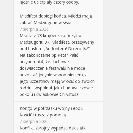
łącznie ucierpiały cztery osoby.
Mladifest dobiegł końca. Młodzi mają
zabrać Medziugorie w świat
7 sierpnia 2026
Młodzi z 73 krajów zakończyli w
Medziugoriu 37. Mladifest, przeżywany
pod hasłem „Ad fontem! Do źródła!”.
Na zakończenie bp Petar Palić
przypomniał, że duchowe
doświadczenie festiwalu nie może
pozostać jedynie wspomnieniem, a
jego uczestnicy mają wrócić do swoich
rodzin i wspólnot jako budowniczowie
pokoju i świadkowie Chrystusa.
Kongo w potrzasku wojny i eboli.
Kościół rusza z pomocą
7 sierpnia 2026
Konflikt zbrojny wypędza dziesiątki