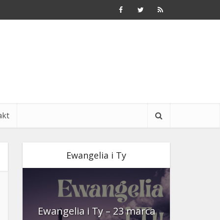
akt
Ewangelia i Ty
nia
Ewangelia i Ty – 23 marca
Ewangeli