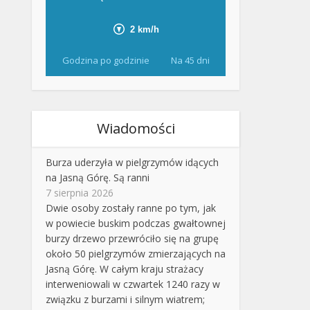
Godzina po godzinie
Na 45 dni
Wiadomości
Burza uderzyła w pielgrzymów idących
na Jasną Górę. Są ranni
7 sierpnia 2026
Dwie osoby zostały ranne po tym, jak
w powiecie buskim podczas gwałtownej
burzy drzewo przewróciło się na grupę
około 50 pielgrzymów zmierzających na
Jasną Górę. W całym kraju strażacy
interweniowali w czwartek 1240 razy w
związku z burzami i silnym wiatrem;