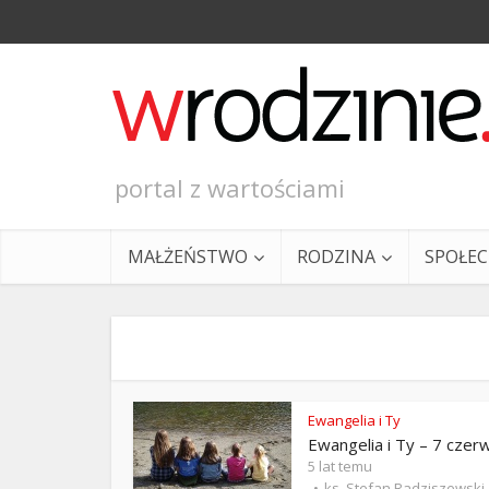
portal z wartościami
MAŁŻEŃSTWO
RODZINA
SPOŁE
Ewangelia i Ty
Ewangelia i Ty – 7 czer
Ewangeli
5 lat temu
ks. Stefan Radziszewski