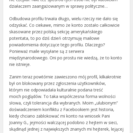
działaczem zaangażowanym w sprawy polityczne…
Odbudowa profilu trwała długo, wielu rzeczy nie dało się
odzyskać. Co ciekawe, mimo że konto zostało całkowicie
skasowane przez polską sekcję amerykańskiego
potentata, to po dziś dzień otrzymuję mailowe
powiadomienia dotyczące tego profilu. Dlaczego?
Ponieważ maile wysyłane są z serwera
międzynarodowego. Oni po prostu nie wiedzą, że to konto
nie istnieje.
Zanim teraz powtórnie zawieszono mój profil, kilkakrotnie
był on blokowany przez zgłoszenia użytkowników,
którym nie odpowiadała kulturalnie podana treść
moich poglądów. To taka współczesna forma wolności
słowa, czyli tolerancja dla wybranych. Moim „ulubionym”
doświadczeniem konfliktu z Facebookiem jest historia,
kiedy chciano zablokować mi konto na wniosek Pani
Joanny G., jejmości walczącej podobno z hejtem w sieci,
skądinąd jednej z największych znanych mi hejterek, lejącej