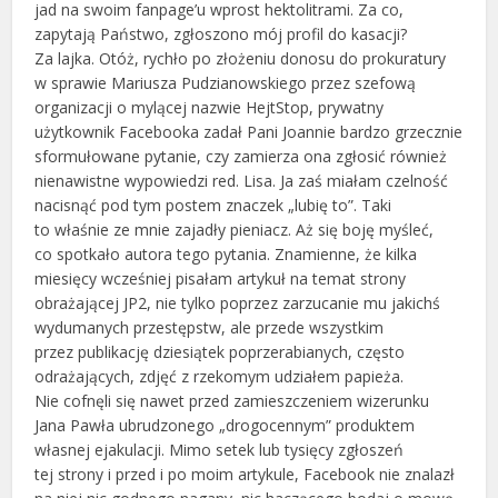
jad na swoim fanpage’u wprost hektolitrami. Za co,
zapytają Państwo, zgłoszono mój profil do kasacji?
Za lajka. Otóż, rychło po złożeniu donosu do prokuratury
w sprawie Mariusza Pudzianowskiego przez szefową
organizacji o mylącej nazwie HejtStop, prywatny
użytkownik Facebooka zadał Pani Joannie bardzo grzecznie
sformułowane pytanie, czy zamierza ona zgłosić również
nienawistne wypowiedzi red. Lisa. Ja zaś miałam czelność
nacisnąć pod tym postem znaczek „lubię to”. Taki
to właśnie ze mnie zajadły pieniacz. Aż się boję myśleć,
co spotkało autora tego pytania. Znamienne, że kilka
miesięcy wcześniej pisałam artykuł na temat strony
obrażającej JP2, nie tylko poprzez zarzucanie mu jakichś
wydumanych przestępstw, ale przede wszystkim
przez publikację dziesiątek poprzerabianych, często
odrażających, zdjęć z rzekomym udziałem papieża.
Nie cofnęli się nawet przed zamieszczeniem wizerunku
Jana Pawła ubrudzonego „drogocennym” produktem
własnej ejakulacji. Mimo setek lub tysięcy zgłoszeń
tej strony i przed i po moim artykule, Facebook nie znalazł