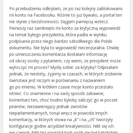
Po przebudzeniu odkryłam, że po raz kolejny zablokowano
mi konto na Facebooku. Różnie to już bywało, a portal ten
nie słynie z bezstronności. Sięgam pamięcią wstecz.
Pierwszy raz zamknięto mi konto za krytyczną wypowiedź
na temat byłego prezydenta, która padła w wyniku
podpisania przez niego bardzo szkodliwego dla Polski
dokumentu. Nie była to wypowiedź niecenzuralna. Chwilę
po umieszczeniu komentarza dostałam informację
od obcej osoby z pytaniem, czy wiem, że prezydent może
wytoczyć mi proces? Myślę sobie: za krytykę? Odpisałam
jednak, że niestety, żyjemy w czasach, w których zrobienie
świństwa jest niczym w porównaniu z nazwaniem
go po imieniu. W krótkim czasie moje konto przestało
istnieć. Co znamienne i na swój sposób zabawne,
komentarz ten, choć trudno byłoby zaliczyć go w poczet
peanów, niezawierający jednak zwrotów
nieparlamentarnych, tonął wręcz w powodzi innych
komentarzy, w których słowa na „k” i na „ch” tworzyły
konfiguracje godne arcydzieł kreatywności. Nikt się ich
nie czepiał. Nikt też spośród tych osób nie był katolickim