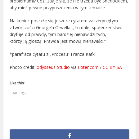
problemami? Cóż, zdaje się, że nie trzeba być Sherlockiem,
aby mieć pewne przypuszczenia w tym temacie.
Na koniec posłużę się jeszcze cytatem zaczerpniętym
z twórczości George’a Orwella: „Im dalej społeczeństwo
dryfuje od prawdy, tym bardziej nienawidzi tych,
którzy ją głoszą. Prawda jest mową nienawiści.”
*parafraza cytatu z „Procesu” Franza Kafki.
Photo credit:
odysseus-Studio
via
Foter.com
/
CC BY-SA
Like this:
Loading...