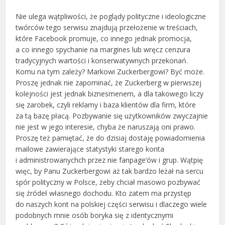
Nie ulega wątpliwości, że poglądy polityczne i ideologiczne
twórców tego serwisu znajdują przełożenie w treściach,
które Facebook promuje, co innego jednak promocja,
a co innego spychanie na margines lub wręcz cenzura
tradycyjnych wartości i konserwatywnych przekonań.
Komu na tym zależy? Markowi Zuckerbergowi? Być może.
Proszę jednak nie zapominać, że Zuckerberg w pierwszej
kolejności jest jednak biznesmenem, a dla takowego liczy
się zarobek, czyli reklamy i baza klientów dla firm, które
za tą bazę płacą. Pozbywanie się użytkowników zwyczajnie
nie jest w jego interesie, chyba że naruszają oni prawo.
Proszę też pamiętać, że do dzisiaj dostaję powiadomienia
mailowe zawierające statystyki starego konta
i administrowanychch przez nie fanpage’ów i grup. Wątpię
więc, by Panu Zuckerbergowi aż tak bardzo leżał na sercu
spór polityczny w Polsce, żeby chciał masowo pozbywać
się źródeł własnego dochodu. Kto zatem ma przystęp
do naszych kont na polskiej części serwisu i dlaczego wiele
podobnych mnie osób boryka się z identycznymi