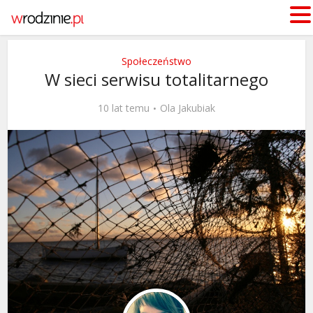
Społeczeństwo
W sieci serwisu totalitarnego
10 lat temu
Ola Jakubiak