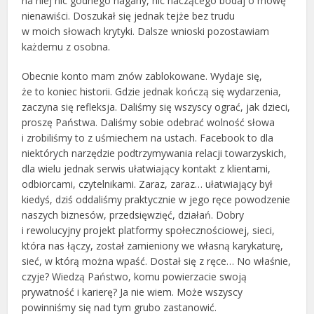
na niej nic godnego nagany, nic haczącego bodaj o mowę
nienawiści. Doszukał się jednak tejże bez trudu
w moich słowach krytyki. Dalsze wnioski pozostawiam
każdemu z osobna.
Obecnie konto mam znów zablokowane. Wydaje się,
że to koniec historii. Gdzie jednak kończą się wydarzenia,
zaczyna się refleksja. Daliśmy się wszyscy ograć, jak dzieci,
proszę Państwa. Daliśmy sobie odebrać wolność słowa
i zrobiliśmy to z uśmiechem na ustach. Facebook to dla
niektórych narzędzie podtrzymywania relacji towarzyskich,
dla wielu jednak serwis ułatwiający kontakt z klientami,
odbiorcami, czytelnikami. Zaraz, zaraz… ułatwiający był
kiedyś, dziś oddaliśmy praktycznie w jego ręce powodzenie
naszych biznesów, przedsięwzięć, działań. Dobry
i rewolucyjny projekt platformy społecznościowej, sieci,
która nas łączy, został zamieniony we własną karykaturę,
sieć, w którą można wpaść. Dostał się z ręce… No właśnie,
czyje? Wiedzą Państwo, komu powierzacie swoją
prywatność i karierę? Ja nie wiem. Może wszyscy
powinniśmy się nad tym grubo zastanowić.