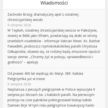
Wiadomości
Zachodni Brzeg: dramatyczny apel z ostatniej
chrześcijańskiej wioski
9 sierpnia 2026
W Taybeh, ostatniej chrześcijańskiej wiosce w Palestynie,
znanej w Biblii jako Efraim, powtarzają się ataki ze strony
izraelskich osadników - informuje Vatican News. Ks. Bashar
Fawadleh, proboszcz rzymskokatolickiej parafii Chrystusa
Odkupiciela, obawia się, że rodziny będą zmuszone opuścić
swoje ziemie. „Chcemy żyć w pokoju, sprawiedliwości i
godności” – apeluje.
Od prawie 400 lat wędrują do Maryi. 389. Kaliska
Pielgrzymka już w trasie
9 sierpnia 2026
Najstarsza z pieszych pielgrzymek w Polsce wyruszyła 9
sierpnia po Mszach św. z kaliskich parafii. Na pierwszym
postoju na Lisie pątników pobłogosławił biskup kaliski
Damian Bryl. W tym roku pielgrzymce towarzyszy hasło