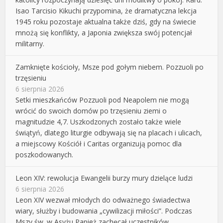
Isao Tarcisio Kikuchi przypomina, że dramatyczna lekcja
1945 roku pozostaje aktualna także dziś, gdy na świecie
mnożą się konflikty, a Japonia zwiększa swój potencjał
militarny.
Zamknięte kościoły, Msze pod gołym niebem. Pozzuoli po
trzęsieniu
6 sierpnia 2026
Setki mieszkańców Pozzuoli pod Neapolem nie mogą
wrócić do swoich domów po trzęsieniu ziemi o
magnitudzie 4,7. Uszkodzonych zostało także wiele
świątyń, dlatego liturgie odbywają się na placach i ulicach,
a miejscowy Kościół i Caritas organizują pomoc dla
poszkodowanych.
Leon XIV: rewolucja Ewangelii burzy mury dzielące ludzi
6 sierpnia 2026
Leon XIV wezwał młodych do odważnego świadectwa
wiary, służby i budowania „cywilizacji miłości”. Podczas
Mszy św. w Asyżu Papież zachęcał uczestników