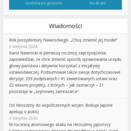
Godzina po godzinie
Na 45 dni
Wiadomości
Rok prezydentury Nawrockiego. „Chcę zmienić jej model”
6 sierpnia 2026
Karol Nawrocki w pierwszą rocznicę zaprzysiężenia
zapowiedział, że chce zmienić sposób sprawowania urzędu
głowy państwa i aktywnie korzystać z inicjatywy
ustawodawczej. Podsumował także swoje dotychczasowe
decyzje: 259 podpisanych i 41 zawetowanych ustaw oraz
22 własne projekty, z których – jak zaznaczył – 21
pozostaje w „sejmowej zamrażarce”.
Od Hiroszimy do współczesnych wojen. Biskupi Japonii
apelują o pokój
6 sierpnia 2026
W rocznicę atomowego ataku na Hiroszimę japońscy
katolicy rozpoczynają dziesięć dni modlitwy o pokój. Kard.