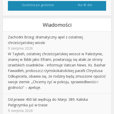
Godzina po godzinie
Na 45 dni
Wiadomości
Zachodni Brzeg: dramatyczny apel z ostatniej
chrześcijańskiej wioski
9 sierpnia 2026
W Taybeh, ostatniej chrześcijańskiej wiosce w Palestynie,
znanej w Biblii jako Efraim, powtarzają się ataki ze strony
izraelskich osadników - informuje Vatican News. Ks. Bashar
Fawadleh, proboszcz rzymskokatolickiej parafii Chrystusa
Odkupiciela, obawia się, że rodziny będą zmuszone opuścić
swoje ziemie. „Chcemy żyć w pokoju, sprawiedliwości i
godności” – apeluje.
Od prawie 400 lat wędrują do Maryi. 389. Kaliska
Pielgrzymka już w trasie
9 sierpnia 2026