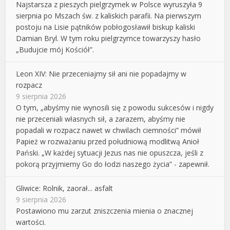
Najstarsza z pieszych pielgrzymek w Polsce wyruszyła 9
sierpnia po Mszach św. z kaliskich parafii. Na pierwszym
postoju na Lisie pątników pobłogosławił biskup kaliski
Damian Bryl. W tym roku pielgrzymce towarzyszy hasło
„Budujcie mój Kościół”.
Leon XIV: Nie przeceniajmy sił ani nie popadajmy w
rozpacz
9 sierpnia 2026
O tym, „abyśmy nie wynosili się z powodu sukcesów i nigdy
nie przeceniali własnych sił, a zarazem, abyśmy nie
popadali w rozpacz nawet w chwilach ciemności” mówił
Papież w rozważaniu przed południową modlitwą Anioł
Pański. „W każdej sytuacji Jezus nas nie opuszcza, jeśli z
pokorą przyjmiemy Go do łodzi naszego życia” - zapewnił.
Gliwice: Rolnik, zaorał... asfalt
9 sierpnia 2026
Postawiono mu zarzut zniszczenia mienia o znacznej
wartości.