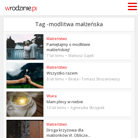
Tag -modlitwa małżeńska
Małżeństwo
Pamiętajmy o modlitwie
małżeńskiej!
7 lat temu
Mateusz Gajek
Małżeństwo
Wszystko razem
8 lat temu
Beata i Tomasz Strużanowscy
Wiara
Mam plecy w niebie
10 lat temu
Agnieszka Skrzypek
Małżeństwo
Droga krzyżowa dla
małżonków VI. Oblicze...