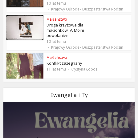
10 lat temu
Krajowy Ośrodek Duszpasterstwa Rodzin
Małżeństwo
Droga krzyżowa dla
małżonków IV. Moim
powołaniem...
10 lat temu
Krajowy Ośrodek Duszpasterstwa Rodzin
Małżeństwo
Konflikt zażegnany
11 lat temu
Krystyna Łobos
Ewangelia i Ty