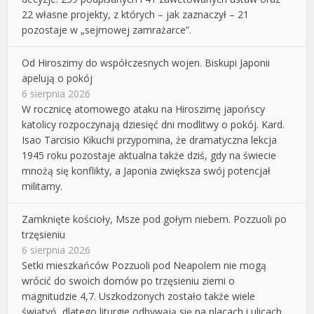
22 własne projekty, z których – jak zaznaczył – 21
pozostaje w „sejmowej zamrażarce”.
Od Hiroszimy do współczesnych wojen. Biskupi Japonii
apelują o pokój
6 sierpnia 2026
W rocznicę atomowego ataku na Hiroszimę japońscy
katolicy rozpoczynają dziesięć dni modlitwy o pokój. Kard.
Isao Tarcisio Kikuchi przypomina, że dramatyczna lekcja
1945 roku pozostaje aktualna także dziś, gdy na świecie
mnożą się konflikty, a Japonia zwiększa swój potencjał
militarny.
Zamknięte kościoły, Msze pod gołym niebem. Pozzuoli po
trzęsieniu
6 sierpnia 2026
Setki mieszkańców Pozzuoli pod Neapolem nie mogą
wrócić do swoich domów po trzęsieniu ziemi o
magnitudzie 4,7. Uszkodzonych zostało także wiele
świątyń, dlatego liturgie odbywają się na placach i ulicach,