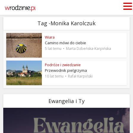
Tag -Monika Karolczuk
Wiara
Camino mówi do ciebie
5 lat temu
Marta Dzbeńska-Karpińska
Podróże i zwiedzanie
Przewodnik pielgrzyma
10 lat temu
Rafał Karpiński
Ewangelia i Ty