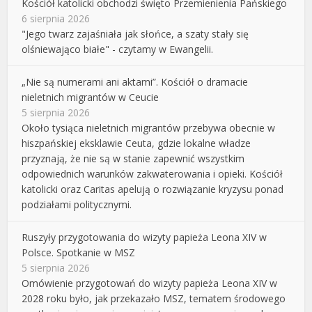
Kościół katolicki obchodzi święto Przemienienia Pańskiego
6 sierpnia 2026
"Jego twarz zajaśniała jak słońce, a szaty stały się
olśniewająco białe" - czytamy w Ewangelii.
„Nie są numerami ani aktami”. Kościół o dramacie
nieletnich migrantów w Ceucie
5 sierpnia 2026
Około tysiąca nieletnich migrantów przebywa obecnie w
hiszpańskiej eksklawie Ceuta, gdzie lokalne władze
przyznają, że nie są w stanie zapewnić wszystkim
odpowiednich warunków zakwaterowania i opieki. Kościół
katolicki oraz Caritas apelują o rozwiązanie kryzysu ponad
podziałami politycznymi.
Ruszyły przygotowania do wizyty papieża Leona XIV w
Polsce. Spotkanie w MSZ
5 sierpnia 2026
Omówienie przygotowań do wizyty papieża Leona XIV w
2028 roku było, jak przekazało MSZ, tematem środowego