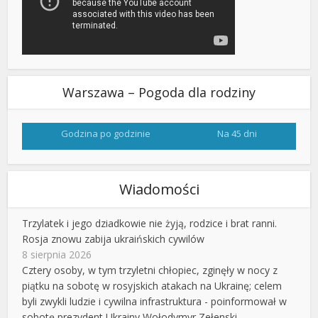
Warszawa – Pogoda dla rodziny
Godzina po godzinie
Na 45 dni
Wiadomości
Trzylatek i jego dziadkowie nie żyją, rodzice i brat ranni.
Rosja znowu zabija ukraińskich cywilów
8 sierpnia 2026
Cztery osoby, w tym trzyletni chłopiec, zginęły w nocy z
piątku na sobotę w rosyjskich atakach na Ukrainę; celem
byli zwykli ludzie i cywilna infrastruktura - poinformował w
sobotę prezydent Ukrainy Wołodymyr Zełenski.