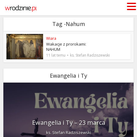
Tag -Nahum
Wiara
Wakacje z prorokami:
NAHUM
11 lat temu
ks. Stefan Radziszewski
Ewangelia i Ty
Ewangelia i Ty – 23 marca
ks. Stefan Radziszewski