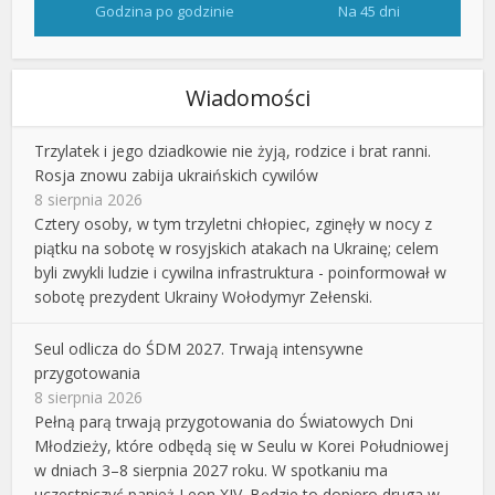
Godzina po godzinie
Na 45 dni
Wiadomości
Trzylatek i jego dziadkowie nie żyją, rodzice i brat ranni.
Rosja znowu zabija ukraińskich cywilów
8 sierpnia 2026
Cztery osoby, w tym trzyletni chłopiec, zginęły w nocy z
piątku na sobotę w rosyjskich atakach na Ukrainę; celem
byli zwykli ludzie i cywilna infrastruktura - poinformował w
sobotę prezydent Ukrainy Wołodymyr Zełenski.
Seul odlicza do ŚDM 2027. Trwają intensywne
przygotowania
8 sierpnia 2026
Pełną parą trwają przygotowania do Światowych Dni
Młodzieży, które odbędą się w Seulu w Korei Południowej
w dniach 3–8 sierpnia 2027 roku. W spotkaniu ma
uczestniczyć papież Leon XIV. Będzie to dopiero druga w