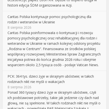
historii edycja ŚDM organizowana w Azji.
Caritas Polska kontynuuje pomoc psychologiczną dla
rodzin i weteranów w Ukrainie
8 sierpnia 2026
Caritas Polska poinformowała o kontynuacji i rozwoju
pomocy psychologicznej oraz rehabilitacyjnej dla rodzin i
weteranów w Ukrainie w ramach kolejnej odsłony projektu
„Rodzina w Centrum”. Finansowana ze środków polskiej
współpracy rozwojowej Ministerstwa Spraw Zagranicznych
inicjatywa potrwa do końca grudnia 2026 roku i obejmie
wsparciem około 2,5 tysiąca osób - podaje Vatican News.
PCK: 364 tys. dzieci żyje w skrajnym ubóstwie; w takich
rodzinach nikt nie myśli o wakacjach
8 sierpnia 2026
Ponad 360 tysięcy dzieci żyje w skrajnym ubóstwie, czyli
ich podstawowe potrzeby, takie jak jedzenie czy dach nad
głową, nie są spełnione. W takich rodzinach nikt nie myśli o
wakacjach - powiedziała PAP Małgorzata Szukała z