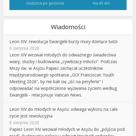
Godzina po godzinie
Na 45 dni
Wiadomości
Leon XIV: rewolucja Ewangelii burzy mury dzielące ludzi
6 sierpnia 2026
Leon XIV wezwał młodych do odważnego świadectwa
wiary, służby i budowania „cywilizacji miłości”. Podczas
Mszy św. w Asyżu Papież zachęcał uczestników
międzynarodowego spotkania „GO! Franciscan Youth
Meeting 2026”, by nie bali się „iść na peryferie” i
odpowiadać na współczesne wyzwania życiem według
Ewangelii - relacjonuje Vatican News.
Leon XIV do młodych w Asyżu: odwaga wyboru na całe
życie jest rewolucyjna
6 sierpnia 2026
Papież Leon XIV wezwał młodych w Asyżu do „pójścia pod
prąd”, budowania pokoju i odwagi trwałych wyborów.