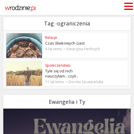
Tag -ograniczenia
Relacje
Czas śliwkowych ciast
6 lat temu
Katarzyna Herbrych
Społeczeństwo
Tyle się od nich
nauczyłam…czyli...
11 lat temu
Dorota Szczepańska
Ewangelia i Ty