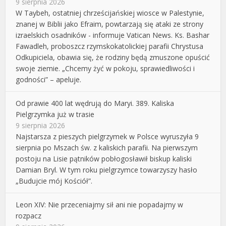
9 sierpnia 2026
W Taybeh, ostatniej chrześcijańskiej wiosce w Palestynie,
znanej w Biblii jako Efraim, powtarzają się ataki ze strony
izraelskich osadników - informuje Vatican News. Ks. Bashar
Fawadleh, proboszcz rzymskokatolickiej parafii Chrystusa
Odkupiciela, obawia się, że rodziny będą zmuszone opuścić
swoje ziemie. „Chcemy żyć w pokoju, sprawiedliwości i
godności” – apeluje.
Od prawie 400 lat wędrują do Maryi. 389. Kaliska
Pielgrzymka już w trasie
9 sierpnia 2026
Najstarsza z pieszych pielgrzymek w Polsce wyruszyła 9
sierpnia po Mszach św. z kaliskich parafii. Na pierwszym
postoju na Lisie pątników pobłogosławił biskup kaliski
Damian Bryl. W tym roku pielgrzymce towarzyszy hasło
„Budujcie mój Kościół”.
Leon XIV: Nie przeceniajmy sił ani nie popadajmy w
rozpacz