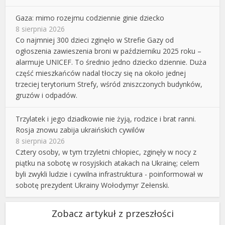
Gaza: mimo rozejmu codziennie ginie dziecko
8 sierpnia 2026
Co najmniej 300 dzieci zginęło w Strefie Gazy od
ogłoszenia zawieszenia broni w październiku 2025 roku –
alarmuje UNICEF. To średnio jedno dziecko dziennie. Duża
część mieszkańców nadal tłoczy się na około jednej
trzeciej terytorium Strefy, wśród zniszczonych budynków,
gruzów i odpadów.
Trzylatek i jego dziadkowie nie żyją, rodzice i brat ranni.
Rosja znowu zabija ukraińskich cywilów
8 sierpnia 2026
Cztery osoby, w tym trzyletni chłopiec, zginęły w nocy z
piątku na sobotę w rosyjskich atakach na Ukrainę; celem
byli zwykli ludzie i cywilna infrastruktura - poinformował w
sobotę prezydent Ukrainy Wołodymyr Zełenski.
Zobacz artykuł z przeszłości