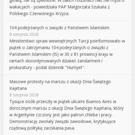
głową, nie są spełnione. W takich rodzinach nikt nie myśli o
wakacjach - powiedziała PAP Małgorzata Szukała z
Polskiego Czerwonego Krzyża.
104 podejrzanych o związki z Państwem Islamskim
8 sierpnia 2026
Ministerstwo spraw wewnętrznych Turcji poinformowało w
piątek o zatrzymaniu 104 podejrzanych o związki z
Państwem Islamskim (IS) w 30 z 81 prowincji kraju w
ramach skoordynowanych działań żandarmerii i
prokuratury - podał dziennik "Hurriyet".
Masowe protesty na marszu z okazji Dnia Świętego
Kajetana
8 sierpnia 2026
Tysiące osób przeszły w piątek ulicami Buenos Aires w
dorocznym marszu z okazji Dnia Świętego Kajetana, który
w Argentynie czczony jest jako patron chleba i pracy.
Demonstrację zwołały związki zawodowe, krytykujące
rządową politykę zaciskania pasa.