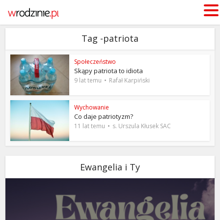
Tag -patriota
Społeczeństwo
Skąpy patriota to idiota
9 lat temu
Rafał Karpiński
Wychowanie
Co daje patriotyzm?
11 lat temu
s. Urszula Kłusek SAC
Ewangelia i Ty