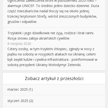
ogłoszenia zawieszenia broni w październiku 2025 roku –
alarmuje UNICEF. To średnio jedno dziecko dziennie. Duża
część mieszkańców nadal tłoczy się na około jednej
trzeciej terytorium Strefy, wśród zniszczonych budynków,
gruzów i odpadów.
Trzylatek i jego dziadkowie nie żyją, rodzice i brat ranni.
Rosja znowu zabija ukraińskich cywilów
8 sierpnia 2026
Cztery osoby, w tym trzyletni chłopiec, zginęły w nocy z
piątku na sobotę w rosyjskich atakach na Ukrainę; celem
byli zwykli ludzie i cywilna infrastruktura - poinformował w
sobotę prezydent Ukrainy Wołodymyr Zełenski.
Zobacz artykuł z przeszłości
marzec 2025
(1)
styczeń 2025
(2)