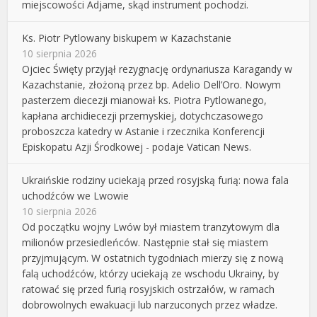
miejscowości Adjame, skąd instrument pochodzi.
Ks. Piotr Pytlowany biskupem w Kazachstanie
10 sierpnia 2026
Ojciec Święty przyjął rezygnację ordynariusza Karagandy w
Kazachstanie, złożoną przez bp. Adelio Dell’Oro. Nowym
pasterzem diecezji mianował ks. Piotra Pytlowanego,
kapłana archidiecezji przemyskiej, dotychczasowego
proboszcza katedry w Astanie i rzecznika Konferencji
Episkopatu Azji Środkowej - podaje Vatican News.
Ukraińskie rodziny uciekają przed rosyjską furią: nowa fala
uchodźców we Lwowie
10 sierpnia 2026
Od początku wojny Lwów był miastem tranzytowym dla
milionów przesiedleńców. Następnie stał się miastem
przyjmującym. W ostatnich tygodniach mierzy się z nową
falą uchodźców, którzy uciekają ze wschodu Ukrainy, by
ratować się przed furią rosyjskich ostrzałów, w ramach
dobrowolnych ewakuacji lub narzuconych przez władze.