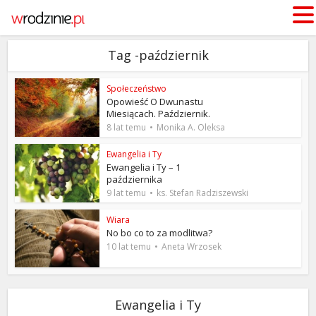
Tag -październik
Społeczeństwo
Opowieść O Dwunastu
Miesiącach. Październik.
8 lat temu
Monika A. Oleksa
Ewangelia i Ty
Ewangelia i Ty – 1
października
9 lat temu
ks. Stefan Radziszewski
Wiara
No bo co to za modlitwa?
10 lat temu
Aneta Wrzosek
Ewangelia i Ty