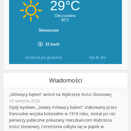
Godzina po godzinie
Na 45 dni
Wiadomości
„Mówiący bęben” wrócił na Wybrzeże Kości Słoniowej
10 sierpnia 2026
Djidji Ayokwe, „święty mówiący bęben” zrabowany przez
francuskie wojska kolonialne w 1916 roku, został po raz
pierwszy publicznie pokazany mieszkańcom Wybrzeża
Kości Słoniowej. Ceremonia odbyła się w piątek w