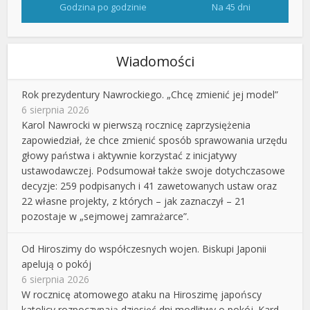
Godzina po godzinie
Na 45 dni
Wiadomości
Rok prezydentury Nawrockiego. „Chcę zmienić jej model”
6 sierpnia 2026
Karol Nawrocki w pierwszą rocznicę zaprzysiężenia
zapowiedział, że chce zmienić sposób sprawowania urzędu
głowy państwa i aktywnie korzystać z inicjatywy
ustawodawczej. Podsumował także swoje dotychczasowe
decyzje: 259 podpisanych i 41 zawetowanych ustaw oraz
22 własne projekty, z których – jak zaznaczył – 21
pozostaje w „sejmowej zamrażarce”.
Od Hiroszimy do współczesnych wojen. Biskupi Japonii
apelują o pokój
6 sierpnia 2026
W rocznicę atomowego ataku na Hiroszimę japońscy
katolicy rozpoczynają dziesięć dni modlitwy o pokój. Kard.