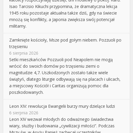
Isao Tarcisio Kikuchi przypomina, że dramatyczna lekcja
1945 roku pozostaje aktualna także dziś, gdy na świecie
mnożą się konflikty, a Japonia zwiększa swój potencjał
militarny.
Zamknięte kościoły, Msze pod gołym niebem. Pozzuoli po
trzęsieniu
6 sierpnia 2026
Setki mieszkańców Pozzuoli pod Neapolem nie mogą
wrócić do swoich domów po trzęsieniu ziemi o
magnitudzie 4,7. Uszkodzonych zostało także wiele
świątyń, dlatego liturgie odbywają się na placach i ulicach,
a miejscowy Kościół i Caritas organizują pomoc dla
poszkodowanych.
Leon XIV: rewolucja Ewangelii burzy mury dzielące ludzi
6 sierpnia 2026
Leon XIV wezwał młodych do odważnego świadectwa
wiary, służby i budowania „cywilizacji miłości”. Podczas
Mszy św. w Asyżu Papież zachęcał uczestników