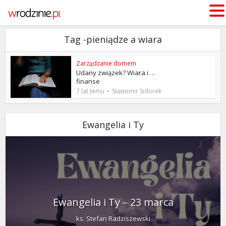
Tag -pieniądze a wiara
Zarządzanie domem
Udany związek? Wiara i …
finanse
7 lat temu
Sławomir Sidorek
Ewangelia i Ty
Ewangelia i Ty – 23 marca
ks. Stefan Radziszewski