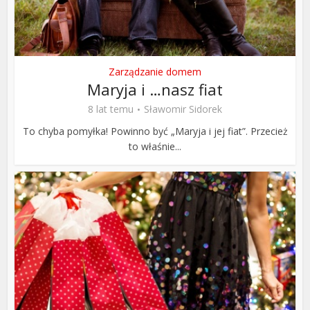
Zarządzanie domem
Maryja i …nasz fiat
8 lat temu
Sławomir Sidorek
To chyba pomyłka! Powinno być „Maryja i jej fiat”. Przecież
to właśnie...