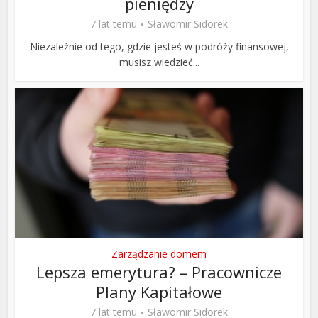
pieniędzy
7 lat temu
Sławomir Sidorek
Niezależnie od tego, gdzie jesteś w podróży finansowej,
musisz wiedzieć...
Zarządzanie domem
Lepsza emerytura? – Pracownicze
Plany Kapitałowe
7 lat temu
Sławomir Sidorek