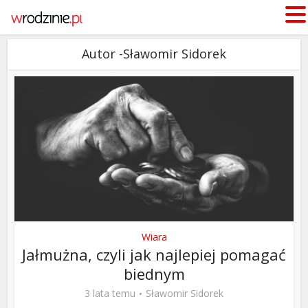
Autor -Sławomir Sidorek
Wiara
Jałmużna, czyli jak najlepiej pomagać
biednym
3 lata temu
Sławomir Sidorek