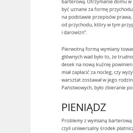
barterową. Otrzymanie domu w 
być uznane za formę przychodu
na podstawie przepisów prawa, 
od przychodu, który w tym prz
i darowizn”.
Pierwotną formą wymiany towaró
głównych wad było to, że trudno
desek na nową kuźnię powinien 
miał zapłacić za nocleg, czy wyż
warsztat zostawał w jego rodzi
Państwowych, było zbieranie p
PIENIĄDZ
Problemy z wymianą barterową s
czyli uniwersalny środek płatni