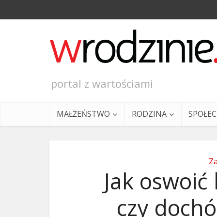
portal z wartościami
MAŁŻEŃSTWO
RODZINA
SPOŁE
Z
Jak oswoić
czy dochód
Ewangeli