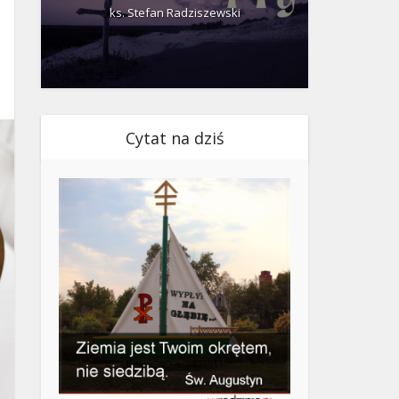
ks. Stefan Radziszewski
ks.
Cytat na dziś