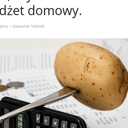
dżet domowy.
Stefan Radziszewski
ks. Stefan Radziszewski
 temu
Sławomir Sidorek