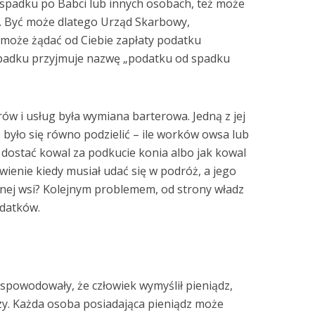
spadku po Babci lub innych osobach, też może
. Być może dlatego Urząd Skarbowy,
może żądać od Ciebie zapłaty podatku
ypadku przyjmuje nazwę „podatku od spadku
w i usług była wymiana barterowa. Jedną z jej
 było się równo podzielić – ile worków owsa lub
dostać kowal za podkucie konia albo jak kowal
ywienie kiedy musiał udać się w podróż, a jego
nnej wsi? Kolejnym problemem, od strony władz
odatków.
powodowały, że człowiek wymyślił pieniądz,
czy. Każda osoba posiadająca pieniądz może