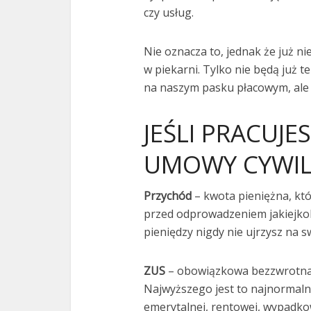
czy usług.
Nie oznacza to, jednak że już ni
w piekarni. Tylko nie będą już 
na naszym pasku płacowym, ale 
JEŚLI PRACUJE
UMOWY CYWI
Przychód
– kwota pieniężna, któ
przed odprowadzeniem jakiejkol
pieniędzy nigdy nie ujrzysz na s
ZUS
– obowiązkowa bezzwrotna
Najwyższego jest to najnormalni
emerytalnej, rentowej, wypadk