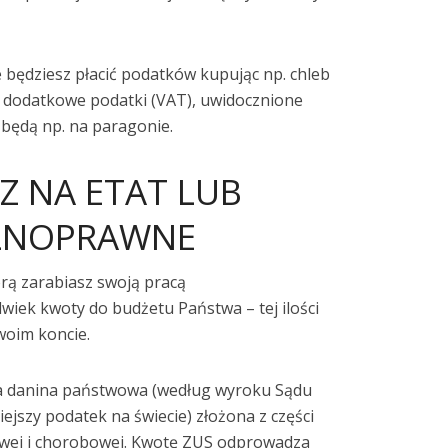
e będziesz płacić podatków kupując np. chleb
te dodatkowe podatki (VAT), uwidocznione
będą np. na paragonie.
SZ NA ETAT LUB
LNOPRAWNE
rą zarabiasz swoją pracą
wiek kwoty do budżetu Państwa – tej ilości
woim koncie.
 danina państwowa (według wyroku Sądu
ejszy podatek na świecie) złożona z części
owej i chorobowej. Kwotę ZUS odprowadza