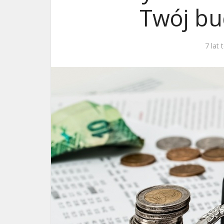
Twój bu
ks. 
7 lat