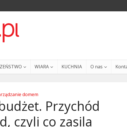
CZEŃSTWO
WIARA
KUCHNIA
O nas
Kont
arządzanie domem
 budżet. Przychód
, czyli co zasila
a i Ty – 29 grudnia
Ewangelia i Ty – 27 grud