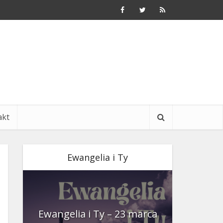
akt
Ewangelia i Ty
nia
Ewangelia i Ty – 23 marca
Ewangeli