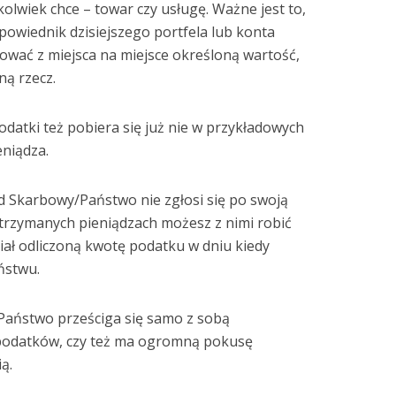
olwiek chce – towar czy usługę. Ważne jest to,
powiednik dzisiejszego portfela lub konta
wać z miejsca na miejsce określoną wartość,
ną rzecz.
datki też pobiera się już nie w przykładowych
eniądza.
 Skarbowy/Państwo nie zgłosi się po swoją
trzymanych pieniądzach możesz z nimi robić
iał odliczoną kwotę podatku w dniu kiedy
ństwu.
 Państwo prześciga się samo z sobą
podatków, czy też ma ogromną pokusę
ą.