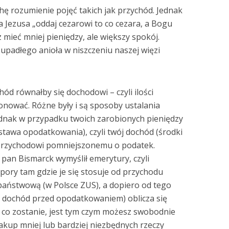
hę rozumienie pojęć takich jak przychód. Jednak
a Jezusa „oddaj cezarowi to co cezara, a Bogu
 mieć mniej pieniędzy, ale większy spokój.
 upadłego anioła w niszczeniu naszej więzi
chód równałby się dochodowi – czyli ilości
onować. Różne były i są sposoby ustalania
dnak w przypadku twoich zarobionych pieniędzy
dstawa opodatkowania), czyli twój dochód (środki
przychodowi pomniejszonemu o podatek.
pan Bismarck wymyślił emerytury, czyli
 pory tam gdzie je się stosuje od przychodu
aństwową (w Polsce ZUS), a dopiero od tego
li dochód przed opodatkowaniem) oblicza się
co zostanie, jest tym czym możesz swobodnie
kup mniej lub bardziej niezbędnych rzeczy