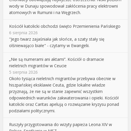
wody w Dunaju spowodował zakłócenia pracy elektrowni
atomowych w Rumunii i na Węgrzech.
Kościół katolicki obchodzi święto Przemienienia Pańskiego
6 sierpnia 2026
"Jego twarz zajaśniała jak słońce, a szaty stały się
olśniewająco białe" - czytamy w Ewangelii.
„Nie są numerami ani aktami”. Kościół o dramacie
nieletnich migrantów w Ceucie
5 sierpnia 2026
Około tysiąca nieletnich migrantów przebywa obecnie w
hiszpańskiej eksklawie Ceuta, gdzie lokalne władze
przyznają, że nie są w stanie zapewnić wszystkim
odpowiednich warunków zakwaterowania i opieki. Kościół
katolicki oraz Caritas apelują o rozwiązanie kryzysu ponad
podziałami politycznymi.
Ruszyły przygotowania do wizyty papieża Leona XIV w
Polsce. Spotkanie w MSZ