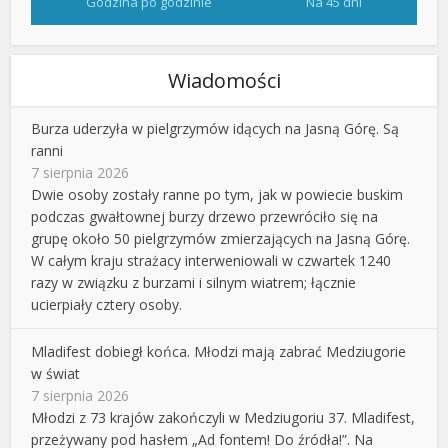
Godzina po godzinie
Na 45 dni
Wiadomości
Burza uderzyła w pielgrzymów idących na Jasną Górę. Są
ranni
7 sierpnia 2026
Dwie osoby zostały ranne po tym, jak w powiecie buskim
podczas gwałtownej burzy drzewo przewróciło się na
grupę około 50 pielgrzymów zmierzających na Jasną Górę.
W całym kraju strażacy interweniowali w czwartek 1240
razy w związku z burzami i silnym wiatrem; łącznie
ucierpiały cztery osoby.
Mladifest dobiegł końca. Młodzi mają zabrać Medziugorie
w świat
7 sierpnia 2026
Młodzi z 73 krajów zakończyli w Medziugoriu 37. Mladifest,
przeżywany pod hasłem „Ad fontem! Do źródła!”. Na