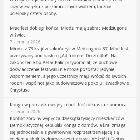
razy w związku z burzami i silnym wiatrem; łącznie
ucierpiały cztery osoby.
Mladifest dobiegł końca. Młodzi mają zabrać Medziugorie
w świat
7 sierpnia 2026
Młodzi z 73 krajów zakończyli w Medziugoriu 37. Mladifest,
przeżywany pod hasłem „Ad fontem! Do źródła!”. Na
zakończenie bp Petar Palić przypomniał, że duchowe
doświadczenie festiwalu nie może pozostać jedynie
wspomnieniem, a jego uczestnicy mają wrócić do swoich
rodzin i wspólnot jako budowniczowie pokoju i świadkowie
Chrystusa.
Kongo w potrzasku wojny i eboli. Kościół rusza z pomocą
7 sierpnia 2026
Konflikt zbrojny wypędza dziesiątki tysięcy mieszkańców
Demokratycznej Republiki Konga z domów, a kraj zmaga
się jednocześnie z gwałtownie rozprzestrzeniającą się
epidemią eboli. W dramatycznej sytuacji Kościół i Caritas