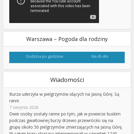
Warszawa – Pogoda dla rodziny
Godzina po godzinie
Na 45 dni
Wiadomości
Burza uderzyła w pielgrzymów idących na Jasną Górę. Są
ranni
7 sierpnia 2026
Dwie osoby zostały ranne po tym, jak w powiecie buskim
podczas gwałtownej burzy drzewo przewróciło się na
grupę około 50 pielgrzymów zmierzających na Jasną Górę.
W całym kraju strażacy interweniowali w czwartek 1240