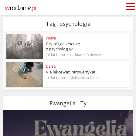
Tag -psychologia
Wiara
Czy religia kłóci się
z psychologią?
10 lat temu
ks. Marek Dziewiecki
Dzieci
Nie lekceważ introwertyka!
10 lat temu
Aleksandra Gajek
Ewangelia i Ty