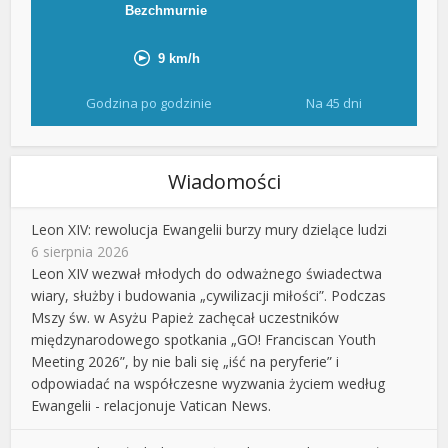
Godzina po godzinie
Na 45 dni
Wiadomości
Leon XIV: rewolucja Ewangelii burzy mury dzielące ludzi
6 sierpnia 2026
Leon XIV wezwał młodych do odważnego świadectwa
wiary, służby i budowania „cywilizacji miłości”. Podczas
Mszy św. w Asyżu Papież zachęcał uczestników
międzynarodowego spotkania „GO! Franciscan Youth
Meeting 2026”, by nie bali się „iść na peryferie” i
odpowiadać na współczesne wyzwania życiem według
Ewangelii - relacjonuje Vatican News.